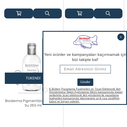
TÜKENDI
Bioderma Pigmentbio H2O Misel
Su 250 ml