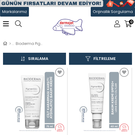
Markalarımız
Orijinallik Sorgulama
0
Bioderma Pigmentbio
SIRALAMA
FILTRELEME