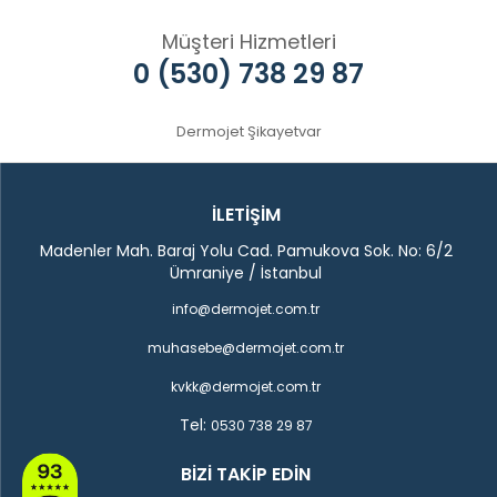
Müşteri Hizmetleri
0 (530) 738 29 87
Dermojet Şikayetvar
İLETİŞİM
Madenler Mah. Baraj Yolu Cad. Pamukova Sok. No: 6/2
Ümraniye / İstanbul
info@dermojet.com.tr
muhasebe@dermojet.com.tr
kvkk@dermojet.com.tr
Tel:
0530 738 29 87
BIZI TAKIP EDIN