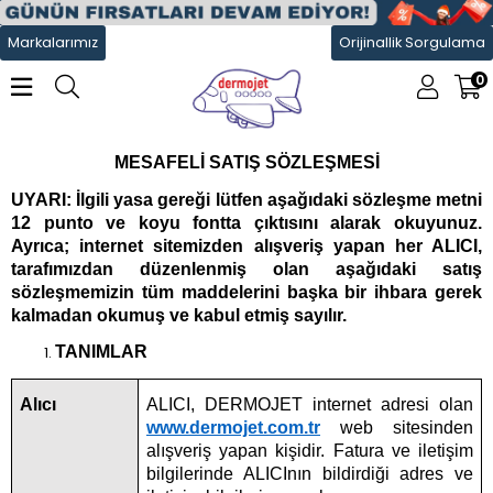
Markalarımız
Orijinallik Sorgulama
0
MESAFELİ SATIŞ SÖZLEŞMESİ
UYARI: İlgili yasa gereği lütfen aşağıdaki sözleşme metni
12 punto ve koyu fontta çıktısını alarak okuyunuz.
Ayrıca; internet sitemizden alışveriş yapan her ALICI,
tarafımızdan düzenlenmiş olan aşağıdaki satış
sözleşmemizin tüm maddelerini başka bir ihbara gerek
kalmadan okumuş ve kabul etmiş sayılır.
TANIMLAR
Alıcı
ALICI, DERMOJET internet adresi olan
www.dermojet.com.tr
web sitesinden
alışveriş yapan kişidir. Fatura ve iletişim
bilgilerinde ALICInın bildirdiği adres ve