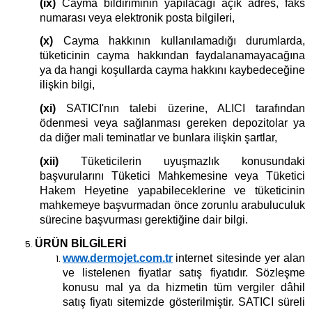
(ix)
Cayma bildiriminin yapılacağı açık adres, faks
numarası veya elektronik posta bilgileri,
(x)
Cayma hakkının kullanılamadığı durumlarda,
tüketicinin cayma hakkından faydalanamayacağına
ya da hangi koşullarda cayma hakkını kaybedeceğine
ilişkin bilgi,
(xi)
SATICI'nın talebi üzerine, ALICI tarafından
ödenmesi veya sağlanması gereken depozitolar ya
da diğer mali teminatlar ve bunlara ilişkin şartlar,
(xii)
Tüketicilerin uyuşmazlık konusundaki
başvurularını Tüketici Mahkemesine veya Tüketici
Hakem Heyetine yapabileceklerine ve tüketicinin
mahkemeye başvurmadan önce zorunlu arabuluculuk
sürecine başvurması gerektiğine dair bilgi.
ÜRÜN BİLGİLERİ
www.dermojet.com.tr
internet sitesinde yer alan
ve listelenen fiyatlar satış fiyatıdır. Sözleşme
konusu mal ya da hizmetin tüm vergiler dâhil
satış fiyatı sitemizde gösterilmiştir. SATICI süreli