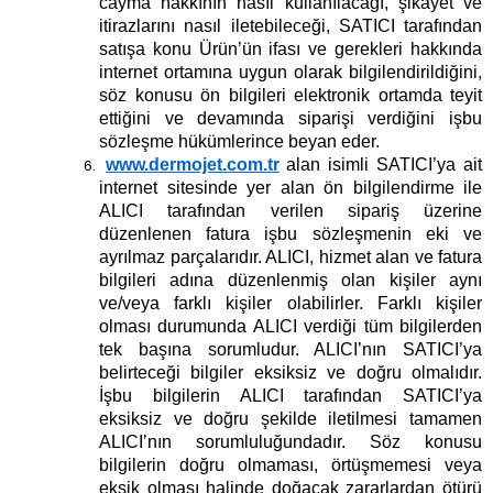
cayma hakkının nasıl kullanılacağı, şikayet ve
itirazlarını nasıl iletebileceği, SATICI tarafından
satışa konu Ürün’ün ifası ve gerekleri hakkında
internet ortamına uygun olarak bilgilendirildiğini,
söz konusu ön bilgileri elektronik ortamda teyit
ettiğini ve devamında siparişi verdiğini işbu
sözleşme hükümlerince beyan eder.
www.dermojet.com.tr
alan isimli SATICI’ya ait
internet sitesinde yer alan ön bilgilendirme ile
ALICI tarafından verilen sipariş üzerine
düzenlenen fatura işbu sözleşmenin eki ve
ayrılmaz parçalarıdır. ALICI, hizmet alan ve fatura
bilgileri adına düzenlenmiş olan kişiler aynı
ve/veya farklı kişiler olabilirler. Farklı kişiler
olması durumunda ALICI verdiği tüm bilgilerden
tek başına sorumludur. ALICI’nın SATICI’ya
belirteceği bilgiler eksiksiz ve doğru olmalıdır.
İşbu bilgilerin ALICI tarafından SATICI’ya
eksiksiz ve doğru şekilde iletilmesi tamamen
ALICI’nın sorumluluğundadır. Söz konusu
bilgilerin doğru olmaması, örtüşmemesi veya
eksik olması halinde doğacak zararlardan ötürü