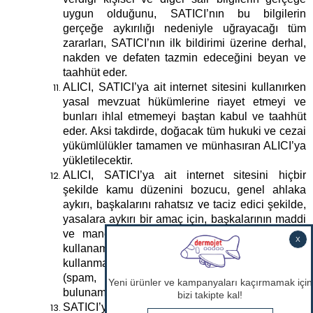
uygun olduğunu, SATICI’nın bu bilgilerin
gerçeğe aykırılığı nedeniyle uğrayacağı tüm
zararları, SATICI’nın ilk bildirimi üzerine derhal,
nakden ve defaten tazmin edeceğini beyan ve
taahhüt eder.
ALICI, SATICI’ya ait internet sitesini kullanırken
yasal mevzuat hükümlerine riayet etmeyi ve
bunları ihlal etmemeyi baştan kabul ve taahhüt
eder. Aksi takdirde, doğacak tüm hukuki ve cezai
yükümlülükler tamamen ve münhasıran ALICI’ya
yükletilecektir.
ALICI, SATICI’ya ait internet sitesini hiçbir
şekilde kamu düzenini bozucu, genel ahlaka
aykırı, başkalarını rahatsız ve taciz edici şekilde,
yasalara aykırı bir amaç için, başkalarının maddi
ve manevi haklarına tecavüz edecek şekilde
kullanamaz. Ayrıca, üye başkalarının hizmetleri
kullanmasını önleyici veya zorlaştırıcı faaliyet
(spam, virus, truva atı, vb.) işlemlerde
bulunamaz.
SATICI’ya ait internet sitesinin üzerinden,