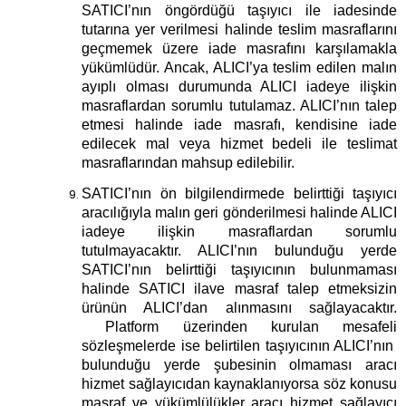
SATICI’nın öngördüğü taşıyıcı ile iadesinde
tutarına yer verilmesi halinde teslim masraflarını
geçmemek üzere iade masrafını karşılamakla
yükümlüdür. Ancak, ALICI’ya teslim edilen malın
ayıplı olması durumunda ALICI iadeye ilişkin
masraflardan sorumlu tutulamaz. ALICI’nın talep
etmesi halinde iade masrafı, kendisine iade
edilecek mal veya hizmet bedeli ile teslimat
masraflarından mahsup edilebilir.
SATICI’nın ön bilgilendirmede belirttiği taşıyıcı
aracılığıyla malın geri gönderilmesi halinde ALICI
iadeye ilişkin masraflardan sorumlu
tutulmayacaktır. ALICI’nın bulunduğu yerde
SATICI’nın belirttiği taşıyıcının bulunmaması
halinde SATICI ilave masraf talep etmeksizin
ürünün ALICI’dan alınmasını sağlayacaktır.
Platform üzerinden kurulan mesafeli
sözleşmelerde ise belirtilen taşıyıcının ALICI’nın
bulunduğu yerde şubesinin olmaması aracı
hizmet sağlayıcıdan kaynaklanıyorsa söz konusu
masraf ve yükümlülükler aracı hizmet sağlayıcı