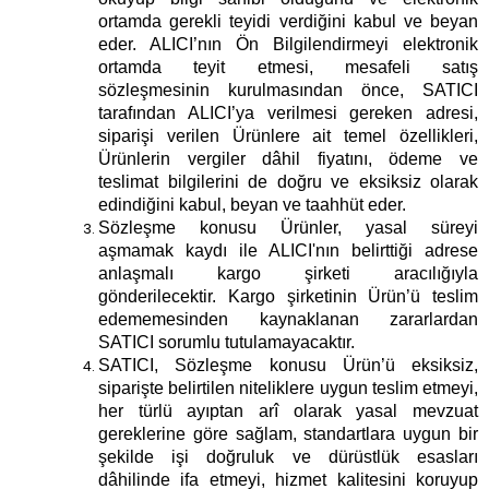
ortamda gerekli teyidi verdiğini kabul ve beyan
eder. ALICI’nın Ön Bilgilendirmeyi elektronik
ortamda teyit etmesi, mesafeli satış
sözleşmesinin kurulmasından önce, SATICI
tarafından ALICI’ya verilmesi gereken adresi,
siparişi verilen Ürünlere ait temel özellikleri,
Ürünlerin vergiler dâhil fiyatını, ödeme ve
teslimat bilgilerini de doğru ve eksiksiz olarak
edindiğini kabul, beyan ve taahhüt eder.
Sözleşme konusu Ürünler, yasal süreyi
aşmamak kaydı ile ALICI'nın belirttiği adrese
anlaşmalı kargo şirketi aracılığıyla
gönderilecektir. Kargo şirketinin Ürün’ü teslim
edememesinden kaynaklanan zararlardan
SATICI sorumlu tutulamayacaktır.
SATICI, Sözleşme konusu Ürün’ü eksiksiz,
siparişte belirtilen niteliklere uygun teslim etmeyi,
her türlü ayıptan arî olarak yasal mevzuat
gereklerine göre sağlam, standartlara uygun bir
şekilde işi doğruluk ve dürüstlük esasları
dâhilinde ifa etmeyi, hizmet kalitesini koruyup