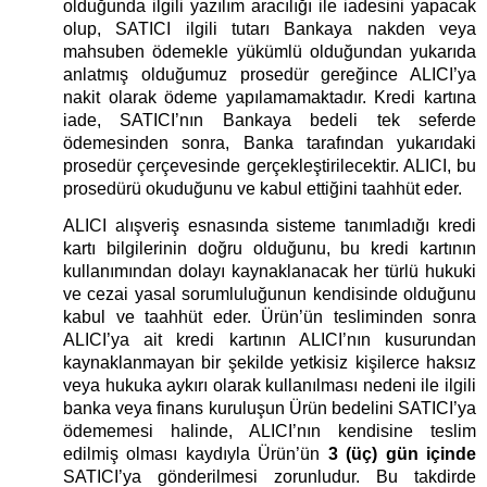
olduğunda ilgili yazılım aracılığı ile iadesini yapacak
olup, SATICI ilgili tutarı Bankaya nakden veya
mahsuben ödemekle yükümlü olduğundan yukarıda
anlatmış olduğumuz prosedür gereğince ALICI’ya
nakit olarak ödeme yapılamamaktadır. Kredi kartına
iade, SATICI’nın Bankaya bedeli tek seferde
ödemesinden sonra, Banka tarafından yukarıdaki
prosedür çerçevesinde gerçekleştirilecektir. ALICI, bu
prosedürü okuduğunu ve kabul ettiğini taahhüt eder.
ALICI alışveriş esnasında sisteme tanımladığı kredi
kartı bilgilerinin doğru olduğunu, bu kredi kartının
kullanımından dolayı kaynaklanacak her türlü hukuki
ve cezai yasal sorumluluğunun kendisinde olduğunu
kabul ve taahhüt eder. Ürün’ün tesliminden sonra
ALICI’ya ait kredi kartının ALICI’nın kusurundan
kaynaklanmayan bir şekilde yetkisiz kişilerce haksız
veya hukuka aykırı olarak kullanılması nedeni ile ilgili
banka veya finans kuruluşun Ürün bedelini SATICI’ya
ödememesi halinde, ALICI’nın kendisine teslim
edilmiş olması kaydıyla Ürün’ün
3 (üç) gün içinde
SATICI’ya gönderilmesi zorunludur. Bu takdirde