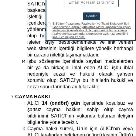
SATICI’nın kendi kontrolünde olmayan ve/veya
başkaca üçüncü kişilerin sahip olduğu ve/veya
işlettiği başka web sitelerine ve/veya başka
içeriklere link verilebilir. Bu linkler ALICI’ya
yönlenme kolaylığı sağlamak amacıyla konmuş
olup herhangi bir web sitesini veya o siteyi
işleten kişiyi desteklememekte ve link verilen
web sitesinin içerdiği bilgilere yönelik herhangi
bir garanti niteliği taşımamaktadır.
İşbu sözleşme içerisinde sayılan maddelerden
bir ya da birkaçını ihlal eden ALICI işbu ihlal
nedeniyle cezai ve hukuki olarak şahsen
sorumlu olup, SATICI’yı bu ihlallerin hukuki ve
cezai sonuçlarından ari tutacaktır.
CAYMA HAKKI
ALICI
14 (ondört) gün
içerisinde koşulsuz ve
şartsız cayma hakkını sahip olup cayma
bildirimini SATICI’nın yukarıda bulunan iletişim
bilgilerine yöneltecektir.
Cayma hakkı süresi, Ürün için ALICI’nın veya
ALICI tarafından belirlenen üçüncü kişinin Ürün’ü