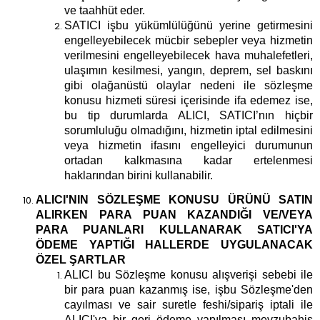
ve taahhüt eder.
SATICI işbu yükümlülüğünü yerine getirmesini
engelleyebilecek mücbir sebepler veya hizmetin
verilmesini engelleyebilecek hava muhalefetleri,
ulaşımın kesilmesi, yangın, deprem, sel baskını
gibi olağanüstü olaylar nedeni ile sözleşme
konusu hizmeti süresi içerisinde ifa edemez ise,
bu tip durumlarda ALICI, SATICI’nın hiçbir
sorumluluğu olmadığını, hizmetin iptal edilmesini
veya hizmetin ifasını engelleyici durumunun
ortadan kalkmasına kadar ertelenmesi
haklarından birini kullanabilir.
ALICI'NIN SÖZLEŞME KONUSU ÜRÜNÜ SATIN
ALIRKEN PARA PUAN KAZANDIĞI VE/VEYA
PARA PUANLARI KULLANARAK SATICI'YA
ÖDEME YAPTIĞI HALLERDE UYGULANACAK
ÖZEL ŞARTLAR
ALICI bu Sözleşme konusu alışverişi sebebi ile
bir para puan kazanmış ise, işbu Sözleşme'den
cayılması ve sair suretle feshi/sipariş iptali ile
ALICI'ya bir geri ödeme yapılması mevzubahis