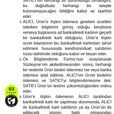
SATICI’nın herhangi bir sorumluluğu olmadığını,
bu doğrultuda herhangi bir talepte
bulunamayacağını bildiğini kabul ve taahhüt
eder.
ALICI, Ürün’e ilişkin ödemesi gereken ücretleri
öderken bilgilerini girmiş olduğu kendisine
ve/veya başkasına ait banka/kredi kartının geçerli
bir banka/kredi kartı olduğunu, Ürün’e ilişkin
ücret tutarlarının bu banka/kredi kartından tahsil
edilmesi hususunda kendisinin/kart sahibinin
rızası dahilinde olduğunu kabul ve beyan eder.
Ön Bilgilendirme Formu’nun onaylanarak
Sözleşme’nin akdedilmesinden sonra, herhangi
bir nedenle Ürün bedeli ödenmez ise veya banka
ödemesi iptal edilirse, ALICI’nın Ücret bedelini
ödemesi ve SATICI’yı bilgilendirmesine dek;
SATICI Ürün’ün teslimi yükümlülüğünden imtina
eder.
Ürün’e ilişkin ödemenin ALICI tarafından
banka/kredi kartı ile yapılması durumunda, ALICI
ile banka/kredi kartı sahibinin ya da Ürün’ün ifa
edileceği kişinin farklı olmasından