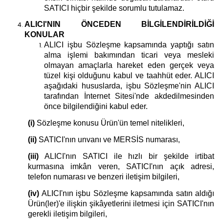
SATICI hiçbir şekilde sorumlu tutulamaz.
ALICI'NIN ÖNCEDEN BİLGİLENDİRİLDİĞİ
KONULAR
ALICI işbu Sözleşme kapsamında yaptığı satın
alma işlemi bakımından ticari veya mesleki
olmayan amaçlarla hareket eden gerçek veya
tüzel kişi olduğunu kabul ve taahhüt eder
.
ALICI
aşağıdaki hususlarda, işbu Sözleşme'nin ALICI
tarafından İnternet Sitesi'nde akdedilmesinden
önce bilgilendiğini kabul eder.
(i)
Sözleşme konusu Ürün'ün temel nitelikleri,
(ii)
SATICI'nın unvanı ve MERSİS numarası,
(iii)
ALICI'nın SATICI ile hızlı bir şekilde irtibat
kurmasına imkân veren, SATICI'nın açık adresi,
telefon numarası ve benzeri iletişim bilgileri,
(iv)
ALICI'nın işbu Sözleşme kapsamında satın aldığı
Ürün(ler)'e ilişkin şikâyetlerini iletmesi için SATICI'nın
gerekli iletişim bilgileri,