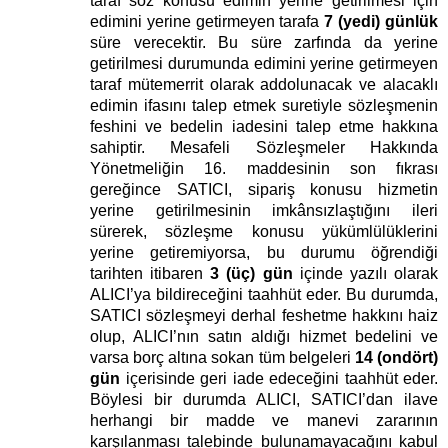
taraf söz konusu edimin yerine getirilmesi için
edimini yerine getirmeyen tarafa
7 (yedi) günlük
süre verecektir. Bu süre zarfında da yerine
getirilmesi durumunda edimini yerine getirmeyen
taraf mütemerrit olarak addolunacak ve alacaklı
edimin ifasını talep etmek suretiyle sözleşmenin
feshini ve bedelin iadesini talep etme hakkına
sahiptir. Mesafeli Sözleşmeler Hakkında
Yönetmeliğin 16. maddesinin son fıkrası
gereğince SATICI, sipariş konusu hizmetin
yerine getirilmesinin imkânsızlaştığını ileri
sürerek, sözleşme konusu yükümlülüklerini
yerine getiremiyorsa, bu durumu öğrendiği
tarihten itibaren
3 (üç) gün
içinde yazılı olarak
ALICI’ya bildireceğini taahhüt eder. Bu durumda,
SATICI sözleşmeyi derhal feshetme hakkını haiz
olup, ALICI’nın satın aldığı hizmet bedelini ve
varsa borç altına sokan tüm belgeleri
14 (ondört)
gün
içerisinde geri iade edeceğini taahhüt eder.
Böylesi bir durumda ALICI, SATICI’dan ilave
herhangi bir madde ve manevi zararının
karşılanması talebinde bulunamayacağını kabul