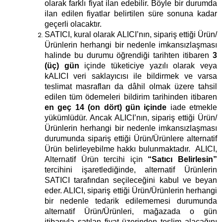
olarak farklı fiyat ilan edebilir. Böyle bir durumda
ilan edilen fiyatlar belirtilen süre sonuna kadar
geçerli olacaktır.
SATICI, kural olarak ALICI’nın, sipariş ettiği Ürün/
Ürünlerin herhangi bir nedenle imkansızlaşması
halinde bu durumu öğrendiği tarihten itibaren
3
(üç) gün
içinde tüketiciye yazılı olarak veya
kALICI veri saklayıcısı ile bildirmek ve varsa
teslimat masrafları da dâhil olmak üzere tahsil
edilen tüm ödemeleri bildirim tarihinden itibaren
en geç 14 (on dört) gün içinde
iade etmekle
yükümlüdür. Ancak ALICI’nın, sipariş ettiği Ürün/
Ürünlerin herhangi bir nedenle imkansızlaşması
durumunda sipariş ettiği Ürün/Ürünlere alternatif
Ürün belirleyebilme hakkı bulunmaktadır. ALICI,
Alternatif Ürün tercihi için
“Satıcı Belirlesin”
tercihini işaretlediğinde, alternatif Ürünlerin
SATICI tarafından seçileceğini kabul ve beyan
eder. ALICI, sipariş ettiği Ürün/Ürünlerin herhangi
bir nedenle tedarik edilememesi durumunda
alternatif Ürün/Ürünleri, mağazada o gün
itibarıyla satılan fiyat üzerinden teslim alacağını