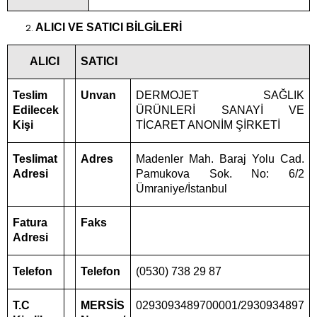
ALICI VE SATICI BİLGİLERİ
ALICI
SATICI
Teslim
Unvan
DERMOJET SAĞLIK
Edilecek
ÜRÜNLERİ SANAYİ VE
Kişi
TİCARET ANONİM ŞİRKETİ
Teslimat
Adres
Madenler Mah. Baraj Yolu Cad.
Adresi
Pamukova Sok. No: 6/2
Ümraniye/İstanbul
Fatura
Faks
Adresi
Telefon
Telefon
(0530) 738 29 87
T.C
MERSİS
0293093489700001
/2930934897