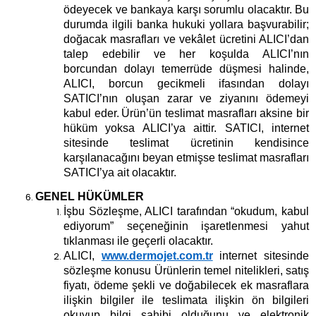
ödeyecek ve bankaya karşı sorumlu olacaktır. Bu
durumda ilgili banka hukuki yollara başvurabilir;
doğacak masrafları ve vekâlet ücretini ALICI’dan
talep edebilir ve her koşulda ALICI’nın
borcundan dolayı temerrüde düşmesi halinde,
ALICI, borcun gecikmeli ifasından dolayı
SATICI’nın oluşan zarar ve ziyanını ödemeyi
kabul eder.
Ürün’ün teslimat masrafları aksine bir
hüküm yoksa ALICI’ya aittir. SATICI, internet
sitesinde teslimat ücretinin kendisince
karşılanacağını beyan etmişse teslimat masrafları
SATICI’ya ait olacaktır.
GENEL HÜKÜMLER
İşbu Sözleşme, ALICI tarafından “
okudum, kabul
ediyorum
” seçeneğinin işaretlenmesi yahut
tıklanması ile geçerli olacaktır.
ALICI,
www.dermojet.com.tr
internet sitesinde
sözleşme konusu Ürünlerin temel nitelikleri, satış
fiyatı, ödeme şekli ve doğabilecek ek masraflara
ilişkin bilgiler ile teslimata ilişkin ön bilgileri
okuyup bilgi sahibi olduğunu ve elektronik