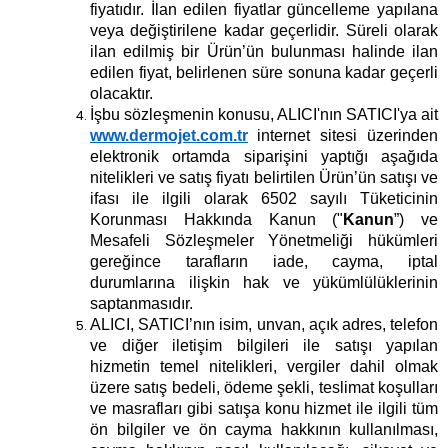
fiyatıdır. İlan edilen fiyatlar güncelleme yapılana
veya değiştirilene kadar geçerlidir. Süreli olarak
ilan edilmiş bir Ürün’ün bulunması halinde ilan
edilen fiyat, belirlenen süre sonuna kadar geçerli
olacaktır.
İşbu sözleşmenin konusu, ALICI'nın SATICI'ya ait
www.dermojet.com.tr
internet sitesi üzerinden
elektronik ortamda siparişini yaptığı aşağıda
nitelikleri ve satış fiyatı belirtilen Ürün’ün satışı ve
ifası ile ilgili olarak 6502 sayılı Tüketicinin
Korunması Hakkında Kanun ("
Kanun
”) ve
Mesafeli Sözleşmeler Yönetmeliği hükümleri
gereğince tarafların iade, cayma, iptal
durumlarına ilişkin hak ve yükümlülüklerinin
saptanmasıdır.
ALICI, SATICI’nın isim, unvan, açık adres, telefon
ve diğer iletişim bilgileri ile satışı yapılan
hizmetin temel nitelikleri, vergiler dahil olmak
üzere satış bedeli, ödeme şekli, teslimat koşulları
ve masrafları gibi satışa konu hizmet ile ilgili tüm
ön bilgiler ve ön cayma hakkının kullanılması,