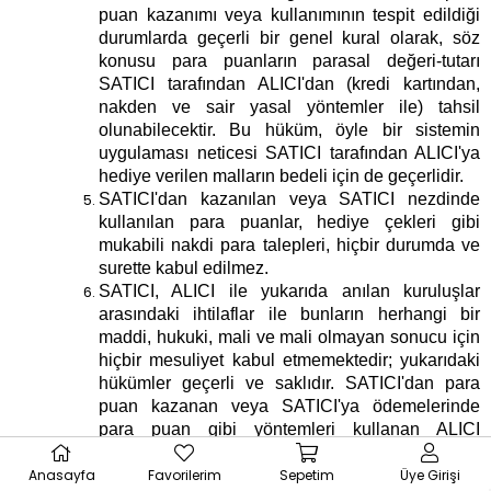
puan kazanımı veya kullanımının tespit edildiği
durumlarda geçerli bir genel kural olarak, söz
konusu para puanların parasal değeri-tutarı
SATICI tarafından ALICI'dan (kredi kartından,
nakden ve sair yasal yöntemler ile) tahsil
olunabilecektir. Bu hüküm, öyle bir sistemin
uygulaması neticesi SATICI tarafından ALICI'ya
hediye verilen malların bedeli için de geçerlidir.
SATICI'dan kazanılan veya SATICI nezdinde
kullanılan para puanlar, hediye çekleri gibi
mukabili nakdi para talepleri, hiçbir durumda ve
surette kabul edilmez.
SATICI, ALICI ile yukarıda anılan kuruluşlar
arasındaki ihtilaflar ile bunların herhangi bir
maddi, hukuki, mali ve mali olmayan sonucu için
hiçbir mesuliyet kabul etmemektedir; yukarıdaki
hükümler geçerli ve saklıdır. SATICI'dan para
puan kazanan veya SATICI'ya ödemelerinde
para puan gibi yöntemleri kullanan ALICI
yukarıdaki özel şartları kabul etmiş olmaktadır.
Anasayfa
Favorilerim
Sepetim
Üye Girişi
KİŞİSEL VERİLERİN KORUNMASI VE GİZLİLİK