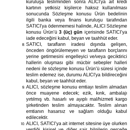
kuruluşa tesliminden sonra ALICI'ya ait kredi
kartının yetkisiz kişilerce haksız kullanılması
sonucunda Sözleşme konusu Ürün bedelinin
ilgili banka veya finans kuruluşu tarafından
SATICI'ya ödenmemesi halinde, ALICI Sözleşme
konusu Ürün’ü
3 (üç) gün
içerisinde SATICI’ya
iade edeceğini kabul, beyan ve taahhüt eder.
SATICI, tarafların iradesi dışında gelişen,
önceden öngörülemeyen ve tarafların borçlarını
yerine getirmesini engelleyici ve/veya geciktirici
hallerin oluşması gibi mücbir sebepler halleri
nedeni ile sözleşme konusu Ürün’ü süresi içinde
teslim edemez ise, durumu ALICI'ya bildireceğini
kabul, beyan ve taahhüt eder.
ALICI, sözleşme konusu emtiayı teslim almadan
önce muayene edecek; ezik, kırık, ambalajı
yırtılmış vb. hasarlı ve ayıplı mal/hizmeti kargo
şirketinden teslim almayacaktır. Teslim alınan
emtianın hasarsız ve sağlam olduğu kabul
edilecektir.
ALICI, SATICI’ya ait internet sitesine üye olurken
verdiği kişisel ve diğer sair bilgilerin gerçeğe