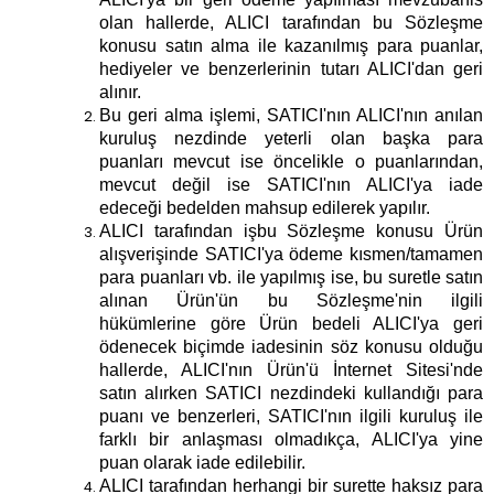
olan hallerde, ALICI tarafından bu Sözleşme
konusu satın alma ile kazanılmış para puanlar,
hediyeler ve benzerlerinin tutarı ALICI'dan geri
alınır.
Bu geri alma işlemi, SATICI'nın ALICI'nın anılan
kuruluş nezdinde yeterli olan başka para
puanları mevcut ise öncelikle o puanlarından,
mevcut değil ise SATICI'nın ALICI'ya iade
edeceği bedelden mahsup edilerek yapılır.
ALICI tarafından işbu Sözleşme konusu Ürün
alışverişinde SATICI'ya ödeme kısmen/tamamen
para puanları vb. ile yapılmış ise, bu suretle satın
alınan Ürün'ün bu Sözleşme'nin ilgili
hükümlerine göre Ürün bedeli ALICI'ya geri
ödenecek biçimde iadesinin söz konusu olduğu
hallerde, ALICI'nın Ürün'ü İnternet Sitesi'nde
satın alırken SATICI nezdindeki kullandığı para
puanı ve benzerleri, SATICI'nın ilgili kuruluş ile
farklı bir anlaşması olmadıkça, ALICI'ya yine
puan olarak iade edilebilir.
ALICI tarafından herhangi bir surette haksız para