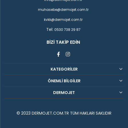
muhasebe@dermojet.com.tr
kvkk@dermojet.com.tr
Tel:
0530 738 29 87
BIZI TAKIP EDIN
KATEGORİLER
ÖNEMLİ BİLGİLER
DERMOJET
© 2023 DERMOJET.COM.TR TÜM HAKLARI SAKLIDIR