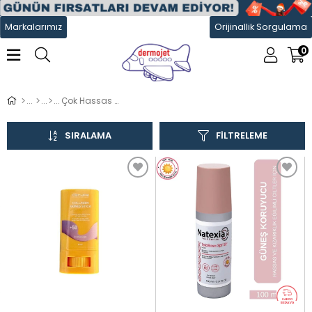
Markalarımız
Orijinallik Sorgulama
0
Çok Hassas Ciltler İçin
SIRALAMA
FILTRELEME