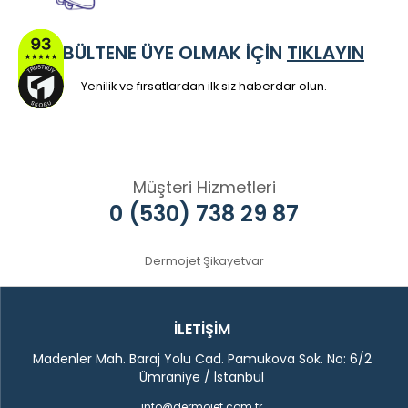
E-BÜLTENE ÜYE OLMAK İÇİN
TIKLAYIN
Yenilik ve fırsatlardan ilk siz haberdar olun.
Müşteri Hizmetleri
0 (530) 738 29 87
Dermojet Şikayetvar
İLETİŞİM
Madenler Mah. Baraj Yolu Cad. Pamukova Sok. No: 6/2
Ümraniye / İstanbul
info@dermojet.com.tr