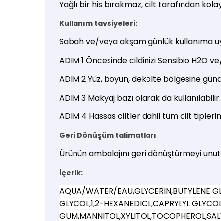
Yağlı bir his bırakmaz, cilt tarafından kola
Kullanım tavsiyeleri:
Sabah ve/veya akşam günlük kullanıma u
ADIM 1 Öncesinde cildinizi Sensibio H2O ve
ADIM 2 Yüz, boyun, dekolte bölgesine günd
ADIM 3 Makyaj bazı olarak da kullanılabilir.
ADIM 4 Hassas ciltler dahil tüm cilt tipler
Geri Dönüşüm talimatları
Ürünün ambalajını geri dönüştürmeyi unu
İçerik:
AQUA/WATER/EAU,GLYCERIN,BUTYLENE GLY
GLYCOL,1,2-HEXANEDIOL,CAPRYLYL GLYC
GUM,MANNITOL,XYLITOL,TOCOPHEROL,SAL