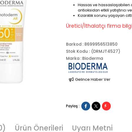
Hassas ve hassaslaşabilen c
antioksidan etkili yatıştırıc
Kızarıklık sorunu yaşayan cilt
Üretici/İthalatçı firma bilgil
Barkod
:
8699956513850
Stok Kodu
(DRMJT4527)
Marka
:
Bioderma
Gelince Haber Ver
Paylaş :
0)
Ürün Önerileri
Uyarı Metni