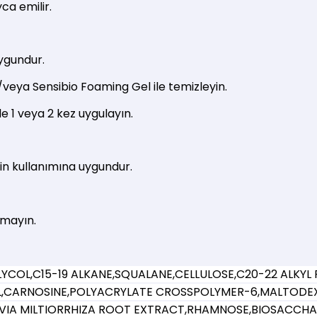
yca emilir.
ygundur.
/veya Sensibio Foaming Gel ile temizleyin.
e 1 veya 2 kez uygulayın.
inin kullanımına uygundur.
tmayın.
COL,C15-19 ALKANE,SQUALANE,CELLULOSE,C20-22 ALKYL
OL,CARNOSINE,POLYACRYLATE CROSSPOLYMER-6,MALTODE
VIA MILTIORRHIZA ROOT EXTRACT,RHAMNOSE,BIOSACCHAR