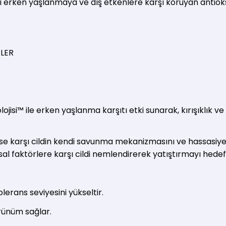
i erken yaşlanmaya ve dış etkenlere karşı koruyan antioksid
TLER
lojisi™ ile erken yaşlanma karşıtı etki sunarak, kırışıklık
trese karşı cildin kendi savunma mekanizmasını ve hassasiye
al faktörlere karşı cildi nemlendirerek yatıştırmayı hedef
lerans seviyesini yükseltir.
örünüm sağlar.