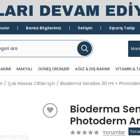
rular
Banka Bilgilerimiz
İletişim
Sipariş Takip
Mark
AKIMI
MAKYAJ
GÜNEŞ ÜRÜNLERI
AĞIZ & DIŞ BAKIMI
VITAMIN & T
ri
Çok Hassas Ciltler İçin
Bioderma Sensibio 30 ml + Photode
Bioderma Sen
Photoderm Ar
Yorumlar
Yoru