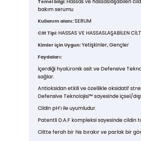
Hassas ve hassaslaşabilen cild
Temel bilgi:
bakım serumu
SERUM
Kullanım alanı:
HASSAS VE HASSASLAŞABİLEN CİL
Cilt Tipi:
Yetişkinler, Gençler
Kimler için Uygun:
Faydaları:
İçerdiği hyalüronik asit ve Defensive Tekno
sağlar.
Antioksidan etkili ve özellikle oksidatif s
Defensive Teknolojisi™ sayesinde içsel/dışs
Cildin pH’ı ile uyumludur.
Patentli D.A.F kompleksi sayesinde cildin to
Ciltte ferah bir his bırakır ve parlak bir g