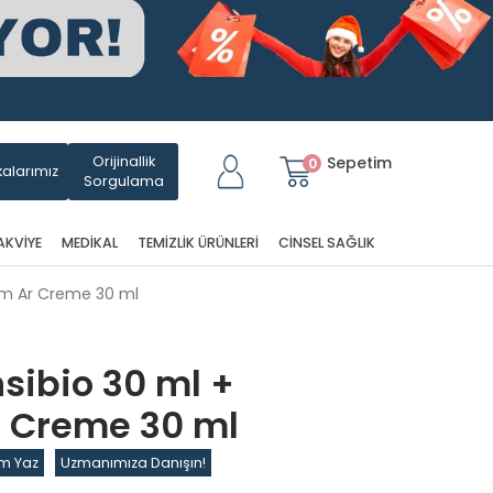
Orijinallik
Sepetim
0
alarımız
Sorgulama
AKVIYE
MEDIKAL
TEMIZLIK ÜRÜNLERI
CINSEL SAĞLIK
rm Ar Creme 30 ml
sibio 30 ml +
 Creme 30 ml
m Yaz
Uzmanımıza Danışın!