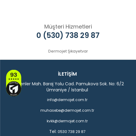
Müşteri Hizmetleri
0 (530) 738 29 87
Dermojet Şikayetvar
İLETİŞİM
Madenler Mah. Baraj Yolu Cad. Pamukova Sok. No: 6/2
Ümraniye / İstanbul
info@dermojet.com.tr
muhasebe@dermojet.com.tr
kvkk@dermojet.com.tr
Tel:
0530 738 29 87