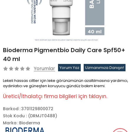
Bioderma Pigmentbio Daily Care Spf50+
40 ml
Yorumlar
Yorum Yaz
Uzmanımıza Danışın!
Lekeli hassas ciltler için leke görünümünün azaltılmasına yardımcı,
aydınlatıcı ve güneşten koruyucu gündüz bakım kremi.
Üretici/İthalatçı firma bilgileri için tıklayın.
Barkod
:
3701129800072
Stok Kodu
(DRMJT0488)
Marka
:
Bioderma