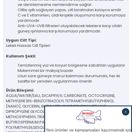
ve derinlemesine nemlendirme sağlar.
Ciltte ışıltı sağlayan yapısı, cilt tarafından kolayca emilir.
C ve E vitaminleri, cildi kırışıklık oluşumuna karşı korumaya
yardımcıdır.
Anti-UVA-UVB filtreleri oluşabilecek lekelere karşı cildin
güneş ışınlarına karşı korumaya yardımcıdır.
Uygun Cilt Tipi:
Lekeli Hassas Cilt Tİpleri
Kullanım Şekli:
Temizlenmiş yüz ve boyun bölgesine sabahları uygulanır.
​Mükemmel bir makyaj bazıdır.
Uzun süre güneşe maruz kalınması durumunda, her iki
saatte bir yeniden uygulanması önerilir.
Ürün Bileşimi:
AQUA/WATER/EAU, DICAPRYLYL CARBONATE, OCTOCRYLENE,
METHYLENE BIS-BENZOTRIAZOLYL TETRAMETHYLBUTYLPHENOL
[NANO], GLYCERIN, BUTYL METHOXYDIBENZOYLMETHANE
DIPROPYLENE GLYCOL, BIS-ETHYLHEXYLOXYPHENOL
METHOXYPHENYL TRIAZINE, DIMETHICONE, ASCORBYL GLUCOSIDE,
BUTYROSPERMUM PARKII (SHEA) OIL, NIACINAMIDE, SILICA,
POLYMETHYLSILSESQUIOXANE, JOJOBA ESTERS, HGI/TRIMETHYLOL