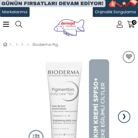
Markalarımız
Orijinallik Sorgulama
0
Bioderma Pigmentbio Daily Care Spf50+ 40 ml
›