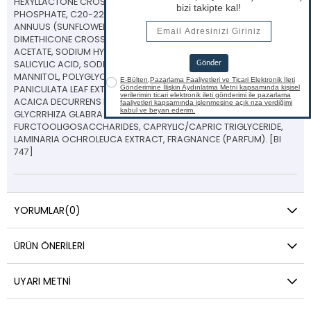
HEXYLLACTONE CROSSPOLYMER, DECYL GLUCOSIDE, C20-22 ALKYL
PHOSPHATE, C20-22 ALCOHOLS, XANTHAN GUM, HELIANTHUS
ANNUUS (SUNFLOWER) SEED WAX, DIMETHICONE/VINYL
DIMETHICONE CROSSPOLYMER, PENTYLENE GLYCOL, TOCOPHERYL
ACETATE, SODIUM HYDROXIDE, HYDROGENATED CASTOR OIL,
SALICYLIC ACID, SODIUM CITRATE, LYSINE, AZELAIC ACID,
MANNITOL, POLYGLYCERIN-3, XYLITOL, ANDROGRAPHIS
PANICULATA LEAF EXTRACTİ RAHMNOSE, PROPLYNE GLYCOL,
ACAICA DECURRENS FLOWER WAX, SACCHARIDE ISOMERATE,
GLYCRRHIZA GLABRA (LICORICE) ROOT EXTRACT, TOCOPHEROL,
FURCTOOLIGOSACCHARIDES, CAPRYLIC/CAPRIC TRIGLYCERIDE,
LAMINARIA OCHROLEUCA EXTRACT, FRAGNANCE (PARFUM). [BI
747]
YORUMLAR
(0)
ÜRÜN ÖNERILERI
UYARI METNI