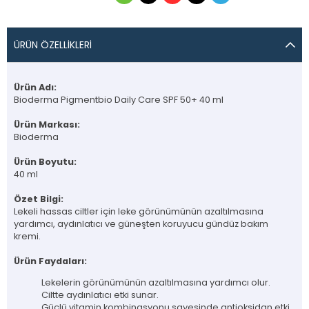
ÜRÜN ÖZELLIKLERI
Ürün Adı:
Bioderma Pigmentbio Daily Care SPF 50+ 40 ml
Ürün Markası:
Bioderma
Ürün Boyutu:
40 ml
Özet Bilgi:
Lekeli hassas ciltler için leke görünümünün azaltılmasına
yardımcı, aydınlatıcı ve güneşten koruyucu gündüz bakım
kremi.
Ürün Faydaları:
Lekelerin görünümünün azaltılmasına yardımcı olur.
Ciltte aydınlatıcı etki sunar.
Güçlü vitamin kombinasyonu sayesinde antioksidan etki