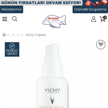
Markalarımız
Orijinallik Sorgulama
0
Vichy Capital Soleil Uv-Age Fluide Solaire Anti-Âge Teinté Sfp50+