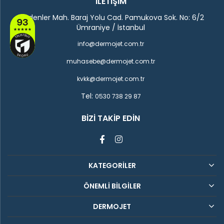
İLETİŞİM
Madenler Mah. Baraj Yolu Cad. Pamukova Sok. No: 6/2
Ümraniye / İstanbul
info@dermojet.com.tr
muhasebe@dermojet.com.tr
kvkk@dermojet.com.tr
Tel:
0530 738 29 87
BIZI TAKIP EDIN
KATEGORİLER
ÖNEMLİ BİLGİLER
DERMOJET