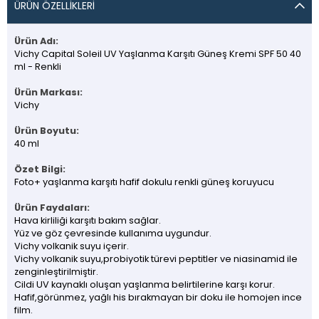
ÜRÜN ÖZELLIKLERI
Ürün Adı:
Vichy Capital Soleil UV Yaşlanma Karşıtı Güneş Kremi SPF 50 40
ml - Renkli
Ürün Markası:
Vichy
Ürün Boyutu:
40 ml
Özet Bilgi:
Foto+ yaşlanma karşıtı hafif dokulu renkli güneş koruyucu
Ürün Faydaları:
Hava kirliliği karşıtı bakım sağlar.
Yüz ve göz çevresinde kullanıma uygundur.
Vichy volkanik suyu içerir.
Vichy volkanik suyu,probiyotik türevi peptitler ve niasinamid ile
zenginleştirilmiştir.
Cildi UV kaynaklı oluşan yaşlanma belirtilerine karşı korur.
Hafif,görünmez, yağlı his bırakmayan bir doku ile homojen ince
film.