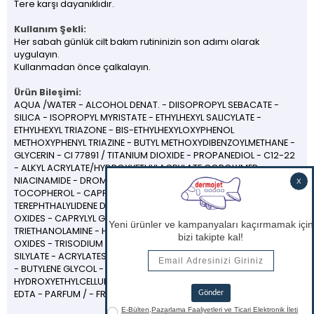
Tere karşı dayanıklıdır.
Kullanım Şekli:
Her sabah günlük cilt bakım rutininizin son adımı olarak
uygulayın.
​Kullanmadan önce çalkalayın.
Ürün Bileşimi:
AQUA /WATER - ALCOHOL DENAT. - DIISOPROPYL SEBACATE -
SILICA - ISOPROPYL MYRISTATE - ETHYLHEXYL SALICYLATE -
ETHYLHEXYL TRIAZONE - BIS-ETHYLHEXYLOXYPHENOL
METHOXYPHENYL TRIAZINE - BUTYL METHOXYDIBENZOYLMETHANE -
GLYCERIN - CI 77891 / TITANIUM DIOXIDE - PROPANEDIOL - C12-22
- ALKYL ACRYLATE/HYDROXYETHYLACRYLATE COPOLYMER -
NIACINAMIDE - DROMETRIZOLE TRISILOXANE - PERLITE -
TOCOPHEROL - CAPRYLIC/CAPRIC TRIGLYCERIDE -
TEREPHTHALYLIDENE DICAMPHOR SULFONIC ACID - CI 77492 / IRON
OXIDES - CAPRYLYL GLYCOL - PENTYLENE - GLYCOL -
TRIETHANOLAMINE - HYDROLYZED RICE PROTEIN - CI 77491 / IRON
OXIDES - TRISODIUM ETHYLENEDIAMINE - DISUCCINATE - SILICA
SILYLATE - ACRYLATES / C10-30 - ALKYL ACRYLATE CROSSPOLYMER
- BUTYLENE GLYCOL - CI 77499 / IRON OXIDES -
HYDROXYETHYLCELLULOSE - VITREOSCILLA FERMENT - DISODIUM
EDTA - PARFUM / - FRAGRANCE.