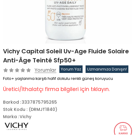
Vichy Capital Soleil Uv-Age Fluide Solaire
Anti-Âge Teinté Sfp50+
Yorumlar
Yorum Yaz
Uzmanımıza Danışın!
Foto+ yaşlanma karşıtı hafif dokulu renkli güneş koruyucu
Üretici/İthalatçı firma bilgileri için tıklayın.
Barkod
:
3337875795265
Stok Kodu
(DRMJT1840)
Marka
:
Vichy