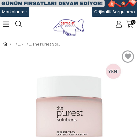
Markalarımız
Orijinallik Sorgulama
0
The Purest Solutions Cleansing Balm 85 g