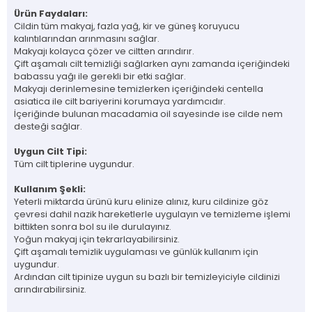
Ürün Faydaları:
Cildin tüm makyaj, fazla yağ, kir ve güneş koruyucu
kalıntılarından arınmasını sağlar.
Makyajı kolayca çözer ve ciltten arındırır.
Çift aşamalı cilt temizliği sağlarken aynı zamanda içeriğindeki
babassu yağı ile gerekli bir etki sağlar.
Makyajı derinlemesine temizlerken içeriğindeki centella
asiatica ile cilt bariyerini korumaya yardımcıdır.
İçeriğinde bulunan macadamia oil sayesinde ise cilde nem
desteği sağlar.
Uygun Cilt Tipi:
Tüm cilt tiplerine uygundur.
Kullanım Şekli:
Yeterli miktarda ürünü kuru elinize alınız, kuru cildinize göz
çevresi dahil nazik hareketlerle uygulayın ve temizleme işlemi
bittikten sonra bol su ile durulayınız.
Yoğun makyaj için tekrarlayabilirsiniz.
Çift aşamalı temizlik uygulaması ve günlük kullanım için
uygundur.
​Ardından cilt tipinize uygun su bazlı bir temizleyiciyle cildinizi
arındırabilirsiniz.