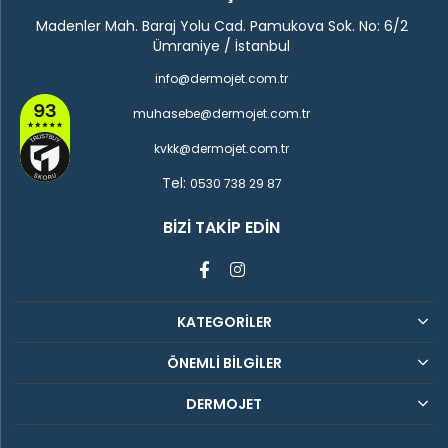
Madenler Mah. Baraj Yolu Cad. Pamukova Sok. No: 6/2
Ümraniye / İstanbul
info@dermojet.com.tr
muhasebe@dermojet.com.tr
kvkk@dermojet.com.tr
Tel:
0530 738 29 87
BIZI TAKIP EDIN
KATEGORİLER
ÖNEMLİ BİLGİLER
DERMOJET