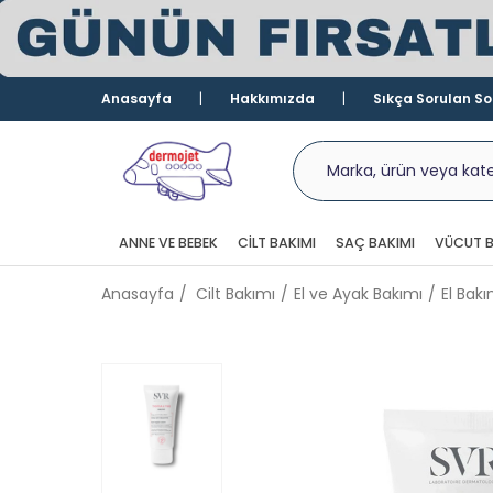
Anasayfa
Hakkımızda
Sıkça Sorulan So
ANNE VE BEBEK
CILT BAKIMI
SAÇ BAKIMI
VÜCUT B
Anasayfa
Cilt Bakımı
El ve Ayak Bakımı
El Bakı