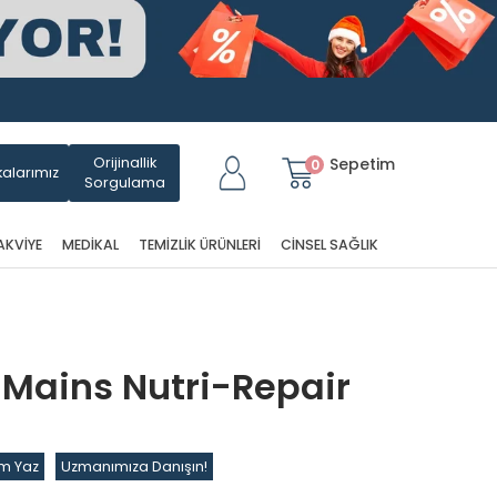
Orijinallik
Sepetim
0
alarımız
Sorgulama
AKVIYE
MEDIKAL
TEMIZLIK ÜRÜNLERI
CINSEL SAĞLIK
 Mains Nutri-Repair
m Yaz
Uzmanımıza Danışın!