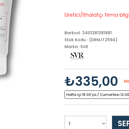
Üretici/İthalatçı firma bilgil
Barkod
:
3401381381981
Stok Kodu
(DRMJT2594)
Marka
:
SVR
₺335,00
Ha
Hafta içi 16.00'ya / Cumartesi 12.0