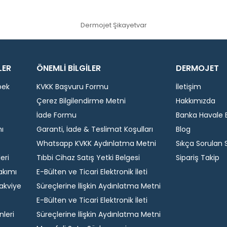
Dermojet Şikayetvar
LER
ÖNEMLİ BİLGİLER
DERMOJET
bek
KVKK Başvuru Formu
İletişim
Çerez Bilgilendirme Metni
Hakkımızda
İade Formu
Banka Havale Bi
ı
Garanti, İade & Teslimat Koşulları
Blog
Whatsapp KVKK Aydınlatma Metni
Sıkça Sorulan 
eri
Tıbbi Cihaz Satış Yetki Belgesi
Sipariş Takip
akımı
E-Bülten ve Ticari Elektronik İleti
akviye
Süreçlerine İlişkin Aydınlatma Metni
E-Bülten ve Ticari Elektronik İleti
nleri
Süreçlerine İlişkin Aydınlatma Metni