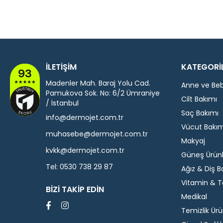
İLETİŞİM
KATEGORİ
Madenler Mah. Baraj Yolu Cad.
Anne ve Be
Pamukova Sok. No: 6/2 Ümraniye
Cilt Bakımı
/ İstanbul
Saç Bakımı
info@dermojet.com.tr
Vücut Bakım
muhasebe@dermojet.com.tr
Makyaj
kvkk@dermojet.com.tr
Güneş Ürünl
Tel:
0530 738 29 87
Ağız & Diş B
Vitamin & T
BIZI TAKIP EDIN
Medikal
Temizlik Ürü