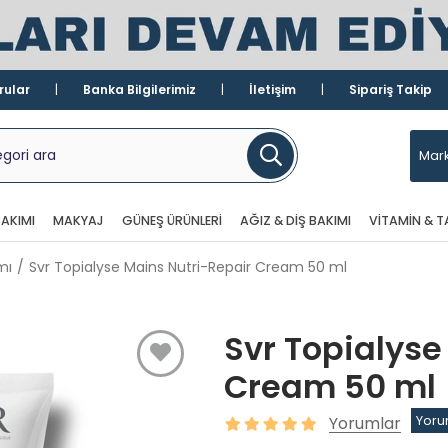
rular
Banka Bilgilerimiz
İletişim
Sipariş Takip
Mark
AKIMI
MAKYAJ
GÜNEŞ ÜRÜNLERI
AĞIZ & DIŞ BAKIMI
VITAMIN & T
mı
Svr Topialyse Mains Nutri-Repair Cream 50 ml
Svr Topialyse
Cream 50 ml
Yorumlar
Yoru