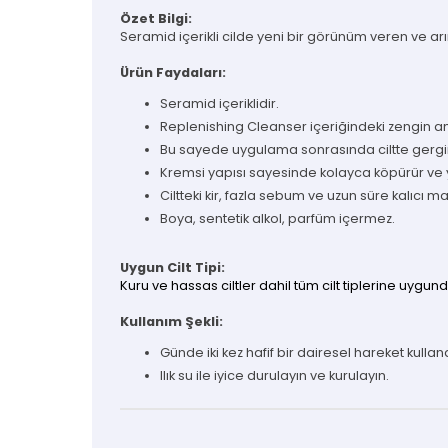
Özet Bilgi:
Seramid içerikli cilde yeni bir görünüm veren ve ar
Ürün Faydaları:
Seramid içeriklidir.
Replenishing Cleanser içeriğindeki zengin ami
Bu sayede uygulama sonrasında ciltte gerginl
Kremsi yapısı sayesinde kolayca köpürür ve ya
Ciltteki kir, fazla sebum ve uzun süre kalıcı 
Boya, sentetik alkol, parfüm içermez.
Uygun Cilt Tipi:
Kuru ve hassas ciltler dahil tüm cilt tiplerine uygund
Kullanım Şekli:
Günde iki kez hafif bir dairesel hareket kulla
​Ilık su ile iyice durulayın ve kurulayın.