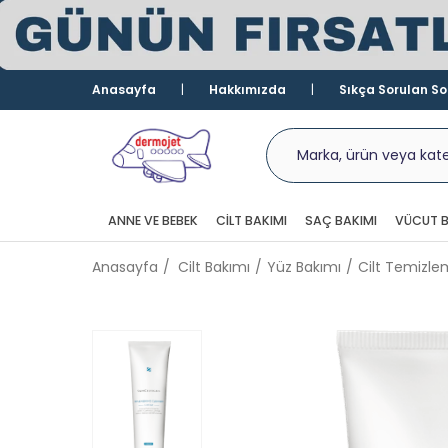
Anasayfa
Hakkımızda
Sıkça Sorulan So
ANNE VE BEBEK
CILT BAKIMI
SAÇ BAKIMI
VÜCUT B
Anasayfa
Cilt Bakımı
Yüz Bakımı
Cilt Temizle