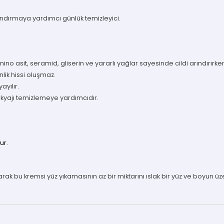
ındırmaya yardımcı günlük temizleyici.
no asit, seramid, gliserin ve yararlı yağlar sayesinde cildi arındırırk
ik hissi oluşmaz.
yılır.
makyajı temizlemeye yardımcıdır.
ur.
narak bu kremsi yüz yıkamasının az bir miktarını ıslak bir yüz ve boyun ü