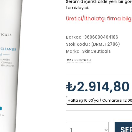
Seramid içerikli cilde yeni bir 
temizleyici.
Üretici/İthalatçı firma bilgil
Barkod
:
3606000464186
Stok Kodu
(DRMJT2786)
Marka
:
SkinCeuticals
₺2.914,80
Hafta içi 16.00'ya / Cumartesi 12.0