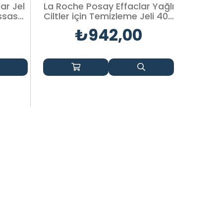
ar Jel
La Roche Posay Effaclar Yağlı
Vichy
ssas
Ciltler için Temizleme Jeli 400
Arada 
ml
₺942,00