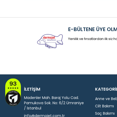
E-BÜLTENE ÜYE OL
Yenilik ve fırsatlardan ilk siz
İLETİŞİM
KATEGORİ
Madenler Mah. Baraj Yolu Cad.
Anne ve Be
Pamukova Sok. No: 6/2 Ümraniye
Cilt Bakımı
/ İstanbul
Saç Bakımı
info@dermojet.com.tr