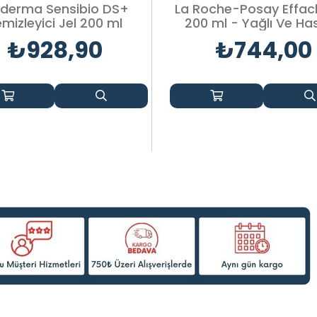
oderma Sensibio DS+
La Roche-Posay Effacl
mizleyici Jel 200 ml
200 ml - Yağlı Ve Ha
Ciltler İçin
₺928,90
₺744,00