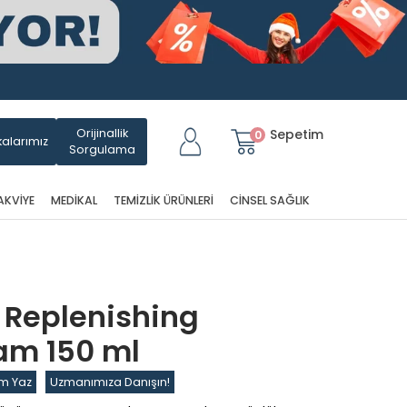
Orijinallik
Sepetim
0
alarımız
Sorgulama
AKVIYE
MEDIKAL
TEMIZLIK ÜRÜNLERI
CINSEL SAĞLIK
 Replenishing
am 150 ml
m Yaz
Uzmanımıza Danışın!