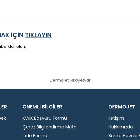
MAK İÇİN
TIKLAYIN
 haberdar olun.
Dermojet Şikayetvar
LER
ÖNEMLİ BİLGİLER
DERMOJET
bek
KVKK Başvuru Formu
İletişim
Çerez Bilgilendirme Metni
Hakkımızda
İade Formu
Banka Havale Bi