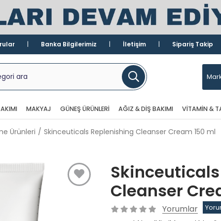
rular
Banka Bilgilerimiz
İletişim
Sipariş Takip
Mark
AKIMI
MAKYAJ
GÜNEŞ ÜRÜNLERI
AĞIZ & DIŞ BAKIMI
VITAMIN & T
me Ürünleri
Skinceuticals Replenishing Cleanser Cream 150 ml
Skinceuticals
Cleanser Cre
Yorumlar
Yoru