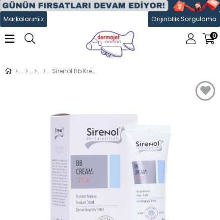
Markalarımız
Orijinallik Sorgulama
0
Sirenol Bb Krem SPF30 Orta Ton