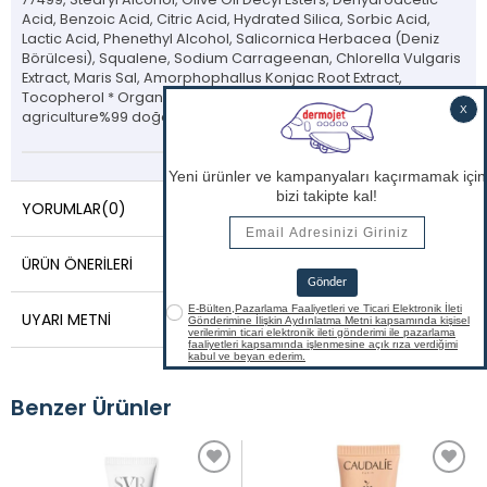
Acid, Benzoic Acid, Citric Acid, Hydrated Silica, Sorbic Acid,
Lactic Acid, Phenethyl Alcohol, Salicornica Herbacea (Deniz
Börülcesi), Squalene, Sodium Carrageenan, Chlorella Vulgaris
Extract, Maris Sal, Amorphophallus Konjac Root Extract,
Tocopherol * Organik tarım içeriği / From organic
agriculture%99 doğal, %32 organik içeriklidir.
YORUMLAR
(0)
ÜRÜN ÖNERILERI
UYARI METNI
Benzer Ürünler