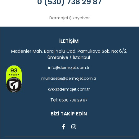
0 (530) 738 29 87
Dermojet Şikayetvar
İLETİŞİM
Madenler Mah. Baraj Yolu Cad. Pamukova Sok. No: 6/2
Ümraniye / İstanbul
info@dermojet.com.tr
muhasebe@dermojet.com.tr
kvkk@dermojet.com.tr
Tel:
0530 738 29 87
BIZI TAKIP EDIN