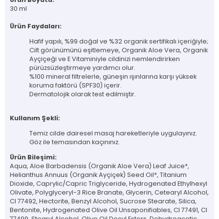
30 ml
Ürün Faydaları:
Hafif yapılı, %99 doğal ve %32 organik sertifikalı içeriğiyle;
Cilt görünümünü eşitlemeye, Organik Aloe Vera, Organik
Ayçiçeği ve E Vitaminiyle cildinizi nemlendirirken
pürüzsüzleştirmeye yardımcı olur.
%100 mineral filtrelerle, güneşin ışınlarına karşı yüksek
koruma faktörü (SPF30) içerir.
Dermatolojik olarak test edilmiştir.
Kullanım Şekli:
Temiz cilde dairesel masaj hareketleriyle uygulayınız.
Göz ile temasından kaçınınız.
Ürün Bileşimi:
Aqua, Aloe Barbadensis (Organik Aloe Vera) Leaf Juice*,
Helianthus Annuus (Organik Ayçiçek) Seed Oil*, Titanium
Dioxide, Caprylic/Capric Triglyceride, Hydrogenated Ethylhexyl
Olivate, Polyglyceryl-3 Rice Branate, Glycerin, Cetearyl Alcohol,
CI 77492, Hectorite, Benzyl Alcohol, Sucrose Stearate, Silica,
Bentonite, Hydrogenated Olive Oil Unsaponifiables, CI 77491, CI
77499, Stearyl Alcohol, Olive Oil Decyl Esters, Dehydroacetic