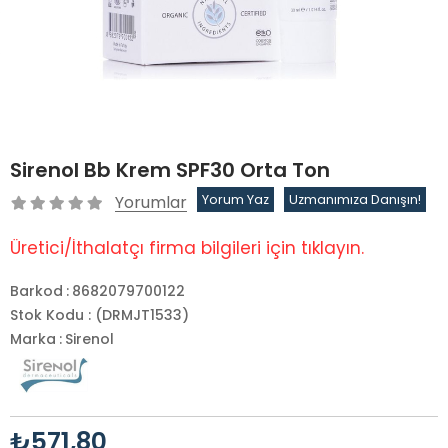
Sirenol Bb Krem SPF30 Orta Ton
Yorumlar
Yorum Yaz
Uzmanımıza Danışın!
Üretici/İthalatçı firma bilgileri için tıklayın.
Barkod
:
8682079700122
Stok Kodu
(DRMJT1533)
Marka
:
Sirenol
₺571,80