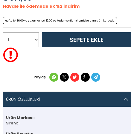
Havale ile ödemede ek %2 indirim
Hafta içi 16.00'ya / Cumartesi 12.00'ye kadar verilen siparişler aynı gün kargoda.
Paylaş :
ÜRÜN ÖZELLIKLERI
Ürün Markası:
Sirenol
Ürün Boyutu: