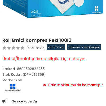
Roll Emici Kompres Ped 100lü
Yorumlar
Yorum Yaz
Uzmanımıza Danışın!
Üretici/İthalatçı firma bilgileri için tıklayın.
Barkod
:
8699592822255
Stok Kodu
(DRMJT2869)
Marka
:
Roll
Ürün stoklarımızda kalmamıştır.
Gelince Haber Ver