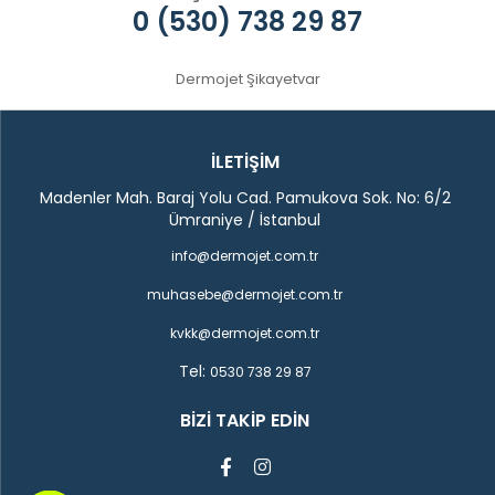
0 (530) 738 29 87
Dermojet Şikayetvar
İLETİŞİM
Madenler Mah. Baraj Yolu Cad. Pamukova Sok. No: 6/2
Ümraniye / İstanbul
info@dermojet.com.tr
muhasebe@dermojet.com.tr
kvkk@dermojet.com.tr
Tel:
0530 738 29 87
BIZI TAKIP EDIN