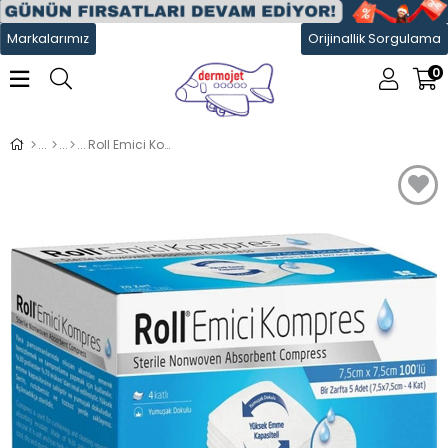
Markalarımız
Orijinallik Sorgulama
0
Roll Emici Kompres Ped 100lü