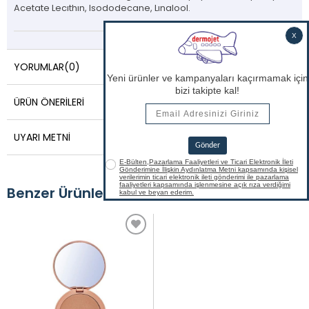
Acetate Lecıthın, Isododecane, Lınalool.
YORUMLAR
(0)
ÜRÜN ÖNERILERI
UYARI METNI
Benzer Ürünler