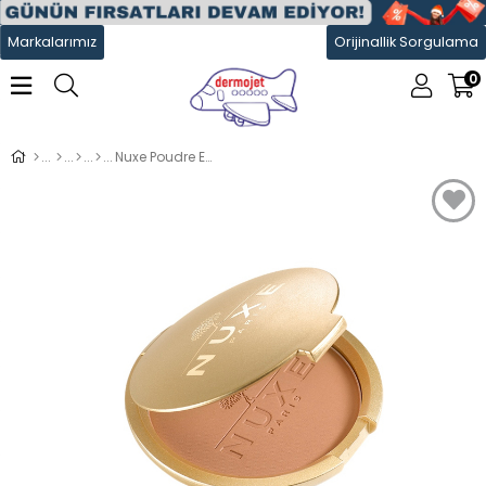
Markalarımız
Orijinallik Sorgulama
0
Nuxe Poudre Eclat Prodogieux 25 Gr - Bronzlaştırıcı Kompakt Pudra