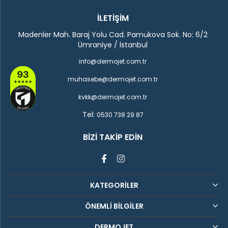
İLETİŞİM
Madenler Mah. Baraj Yolu Cad. Pamukova Sok. No: 6/2
Ümraniye / İstanbul
info@dermojet.com.tr
muhasebe@dermojet.com.tr
kvkk@dermojet.com.tr
Tel:
0530 738 29 87
BIZI TAKIP EDIN
KATEGORİLER
ÖNEMLİ BİLGİLER
DERMOJET