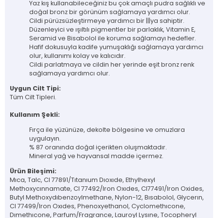
Yaz kış kullanabileceğiniz bu çok amaçlı pudra sağlıklı ve
doğal bronz bir görünüm sağlamaya yardımcı olur.
Cildi pürüzsüzleştirmeye yardımcı bir |||ya sahiptir.
Düzenleyici ve ışıltılı pigmentler bir parlaklık, Vitamin E,
Seramid ve Bisabolol ile koruma sağlamayı hedefler.
Hafif dokusuyla kadife yumuşaklığı sağlamaya yardımcı
olur, kullanımı kolay ve kalıcıdır.
Cildi parlatmaya ve cildin her yerinde eşit bronz renk
sağlamaya yardımcı olur.
Uygun Cilt Tipi:
Tüm Cilt Tipleri.
Kullanım Şekli:
Fırça ile yüzünüze, dekolte bölgesine ve omuzlara
uygulayın.
% 87 oranında doğal içerikten oluşmaktadır.
Mineral yağ ve hayvansal madde içermez.
Ürün Bileşimi:
Mıca, Talc, CI 77891/Tıtanıum Dıoxıde, Ethylhexyl
Methoxycınnamate, CI 77492/Iron Oxıdes, CI77491/Iron Oxides,
Butyl Methoxydıbenzoylmethane, Nylon-12, Bısabolol, Glycerın,
CI 77499/Iron Oxıdes, Phenoxyethanol, Cyclomethıcone,
Dımethıcone, Parfum/Fragrance, Lauroyl Lysıne, Tocopheryl