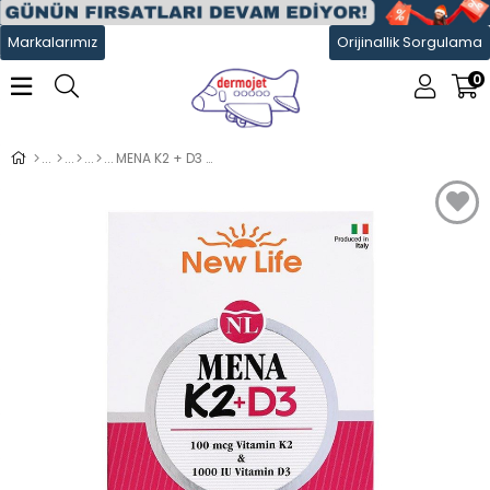
Markalarımız
Orijinallik Sorgulama
0
MENA K2 + D3 30 Kapsül