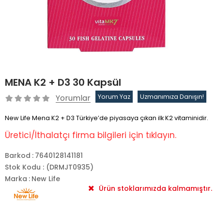
MENA K2 + D3 30 Kapsül
Yorumlar
Yorum Yaz
Uzmanımıza Danışın!
New Life Mena K2 + D3 Türkiye’de piyasaya çıkan ilk K2 vitaminidir.
Üretici/İthalatçı firma bilgileri için tıklayın.
Barkod
:
7640128141181
Stok Kodu
(DRMJT0935)
Marka
:
New Life
Ürün stoklarımızda kalmamıştır.