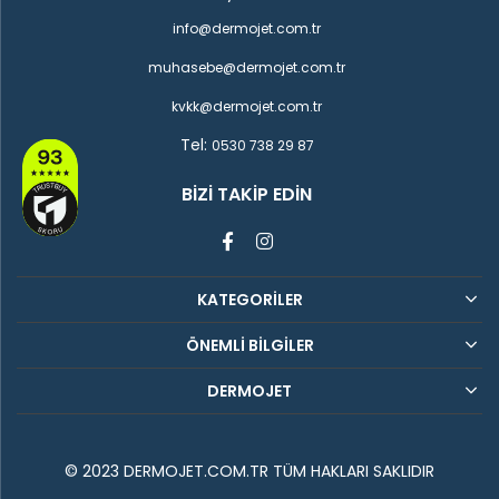
info@dermojet.com.tr
muhasebe@dermojet.com.tr
kvkk@dermojet.com.tr
Tel:
0530 738 29 87
BIZI TAKIP EDIN
KATEGORİLER
ÖNEMLİ BİLGİLER
DERMOJET
© 2023 DERMOJET.COM.TR TÜM HAKLARI SAKLIDIR