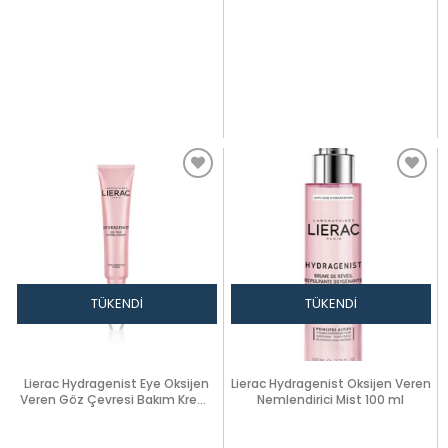
Balm3gr
Dudak Balm 3gr
TÜKENDI
TÜKENDI
Lierac Hydragenist Eye Oksijen
Lierac Hydragenist Oksijen Veren
Veren Göz Çevresi Bakım Kremi
Nemlendirici Mist 100 ml
15ml