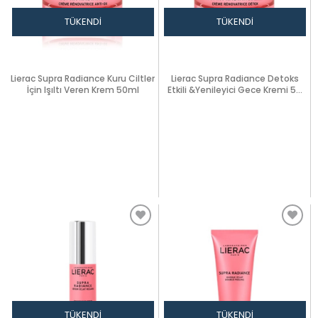
TÜKENDI
TÜKENDI
Lierac Supra Radiance Kuru Ciltler
Lierac Supra Radiance Detoks
İçin Işıltı Veren Krem 50ml
Etkili &Yenileyici Gece Kremi 50
ml
TÜKENDI
TÜKENDI