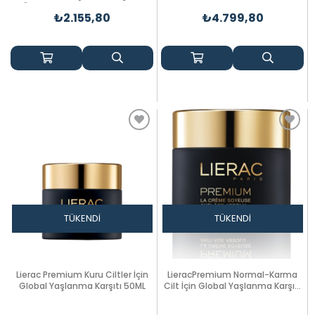
Üzerinde Etkili Serum 100 ml
Bitkisel Çatlak Bakım Seti
₺2.155,80
₺4.799,80
TÜKENDI
TÜKENDI
Lierac Premium Kuru Ciltler İçin
LieracPremium Normal-Karma
Global Yaşlanma Karşıtı 50ML
Cilt İçin Global Yaşlanma Karşıtı
50ML