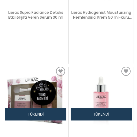
Lierac Supra Radiance Detoks
Lierac Hydragenist Mousturizing
Etkili&Işıltı Veren Serum 30 ml
Nemlendirici Krem 50 ml-Kuru
Cilt
TÜKENDI
TÜKENDI