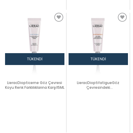
TÜKENDI
TÜKENDI
LieracDiopticerne Göz Çevresi
LieracDioptifatigueGöz
Koyu Renk Farklılıklarına Karşı15ML
Çevresindeki
YorgunlukBelirtisineKarşı15ML