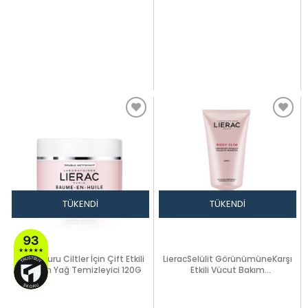
TÜKENDI
TÜKENDI
Lierac Kuru Ciltler İçin Çift Etkili
LieracSelülit GörünümüneKarşı
Balsam Yağ Temizleyici 120G
Etkili Vücut Bakım
Konsantresi150ml