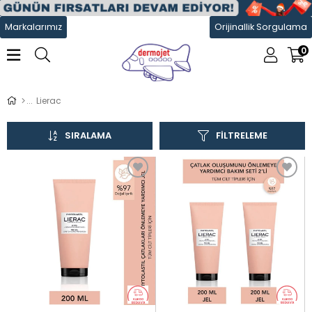
Markalarımız
Orijinallik Sorgulama
0
Lierac
SIRALAMA
FILTRELEME