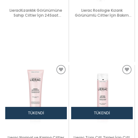
LieracKızarıklık Görünümüne
Lierac Rosilogie Kızarık
Sahip Ciltler İçin 24Saat
Görünümlü Ciltler İçin Bakım
Bakım2x15ml
Kremi 40 ml
TÜKENDI
TÜKENDI
Lierac Normal ve Karma Ciltler
Lierac Tüm Cilt Tipleri İçin Çift