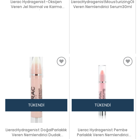
Lierac Hydragenist-Oksijen
LieracHydragenistMousturizingOksi
Veren Jel Normal ve Karma
Veren Nemlendirici Serum30ml
Ciltler İçin
TÜKENDI
TÜKENDI
LieracHydragenist DoğalParlaklık
Lierac Hydragenist Pembe
Veren Nemlendirici Dudak
Parlaklık Veren Nemlendirici