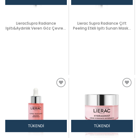
LieracSupra Radiance
Lierac Supra Radiance Çift
Işıltı&Aydınlık Veren Göz Çevresi
Peeling Etkili Işıltı Sunan Maske
Serumu15ml
75ml
TÜKENDI
TÜKENDI