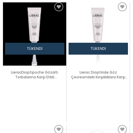
TÜKENDI
TÜKENDI
LieracDioptipoche Gözaltı
Lierac Dioptiride Göz
Torbalarına Karşı Etkili
Çevresindeki Kırışıklıklara Karşı
BakımKremi15ml
Krem15 ml