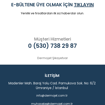
E-BÜLTENE ÜYE OLMAK İÇİN
TIKLAYIN
Yenilik ve fırsatlardan ilk siz haberdar olun.
Müşteri Hizmetleri
0 (530) 738 29 87
Dermojet Şikayetvar
İLETİŞİM
Madenler Mah. Baraj Yolu Cad. Pamukova Sok. No: 6/2
Ümraniye / İstanbul
info@dermojet.com.tr
muhasebe@dermojet.com.tr