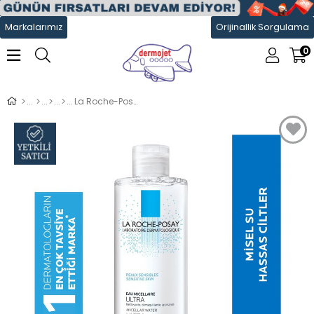
Markalarımız
Orijinallik Sorgulama
0
La Roche-Posay Yüz&Göz&Dudak Temizleyici Misel Su Micellar 400Ml