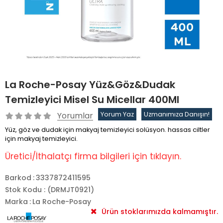
La Roche-Posay Yüz&Göz&Dudak
Temizleyici Misel Su Micellar 400Ml
Yorumlar
Yorum Yaz
Uzmanımıza Danışın!
Yüz, göz ve dudak için makyaj temizleyici solüsyon. hassas ciltler
için makyaj temizleyici.
Üretici/İthalatçı firma bilgileri için tıklayın.
Barkod
:
3337872411595
Stok Kodu
(DRMJT0921)
Marka
:
La Roche-Posay
Ürün stoklarımızda kalmamıştır.