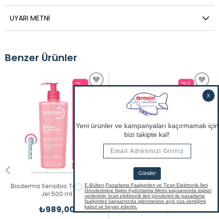
UYARI METNI
Benzer Ürünler
Bioderma Sensibio Temizleyici
Bioderma Sensibio DS+
Jel 500 ml
Temizleyici Jel 200 ml
₺989,00
₺928,90