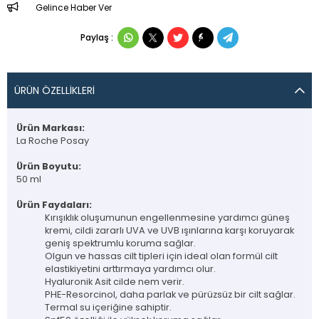
Gelince Haber Ver
Paylaş :
ÜRÜN ÖZELLIKLERI
Ürün Markası:
La Roche Posay
Ürün Boyutu:
50 ml
Ürün Faydaları:
Kırışıklık oluşumunun engellenmesine yardımcı güneş
kremi, cildi zararlı UVA ve UVB ışınlarına karşı koruyarak
geniş spektrumlu koruma sağlar.
Olgun ve hassas cilt tipleri için ideal olan formül cilt
elastikiyetini arttırmaya yardımcı olur.
Hyaluronik Asit cilde nem verir.
PHE-Resorcinol, daha parlak ve pürüzsüz bir cilt sağlar.
Termal su içeriğine sahiptir.