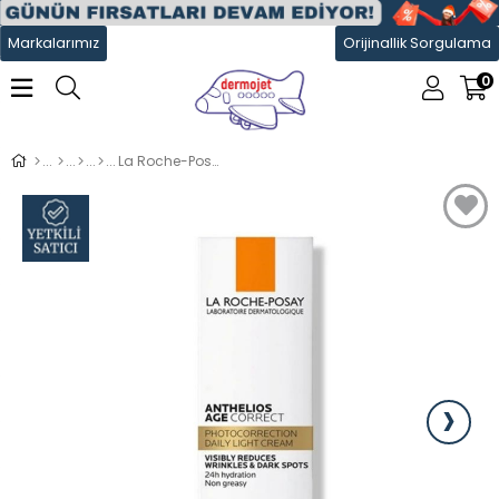
Markalarımız
Orijinallik Sorgulama
0
La Roche-Posay Anthelios Age Correct Light Cream SPF50
›