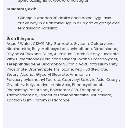
Spf50 özelliği ile yüksek koruma sağlar.
Kullanım Şekli:
Güneşe çıkmadan 30 dakika önce bolca uygulayın.
Yüz ve boyun kullanımına uygun olup göz ve göz çevresi
temasından kaçınınız.
Ürün Bileşimi:
Aqua / Water, C12-15 Alkyl Benzoate, Glycerin, Octocrylene,
Niacinamide, Butyl Methoxydibenzoylmethane, Dimethicone,
Ethylhexyl Triazone, Silica, Aluminum Starch Octenylsuccinate,
Vinyl Dimethicone/Methicone Silsesquioxane Crosspolymer,
Terephthalylidene Dicamphor Sulfonic Acid, Potassium Cetyl
Phosphate, Drometrizole Trisiloxane, Peg-100 Stearate,
Stearyl Alcohol, Glyceryl Stearate, Ammonium
Polyacryloyldimethyl Taurate, Capryloyl Salicylic Acid, Caprylyl
Glycol, Hydrolyzed Hyaluronic Acid, Phenoxyethanol,
Phenylethyl Resorcinol, Poloxamer 338, Tocopherol,
Triethanolamine, Trisodium Ethylenediamine Disuccinate,
Xanthan Gum, Parfum / Fragrance.