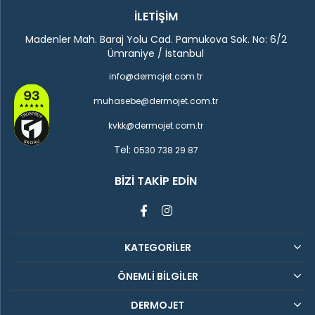
İLETİŞİM
Madenler Mah. Baraj Yolu Cad. Pamukova Sok. No: 6/2
Ümraniye / İstanbul
info@dermojet.com.tr
muhasebe@dermojet.com.tr
kvkk@dermojet.com.tr
Tel:
0530 738 29 87
BIZI TAKIP EDIN
KATEGORİLER
ÖNEMLİ BİLGİLER
DERMOJET