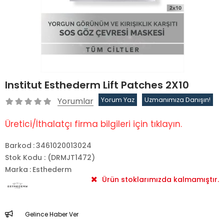
Institut Esthederm Lift Patches 2X10
Yorumlar
Yorum Yaz
Uzmanımıza Danışın!
Üretici/İthalatçı firma bilgileri için tıklayın.
Barkod
:
3461020013024
Stok Kodu
(DRMJT1472)
Marka
:
Esthederm
Ürün stoklarımızda kalmamıştır.
Gelince Haber Ver