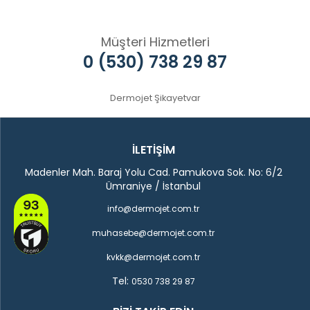
Müşteri Hizmetleri
0 (530) 738 29 87
Dermojet Şikayetvar
İLETİŞİM
Madenler Mah. Baraj Yolu Cad. Pamukova Sok. No: 6/2
Ümraniye / İstanbul
info@dermojet.com.tr
muhasebe@dermojet.com.tr
kvkk@dermojet.com.tr
Tel:
0530 738 29 87