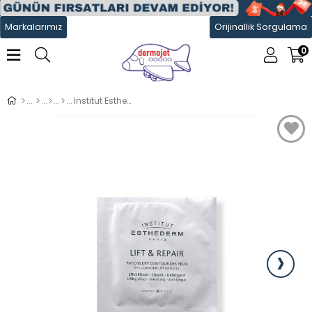
Markalarımız
Orijinallik Sorgulama
0
Institut Esthederm Lift Patches 2X10
›