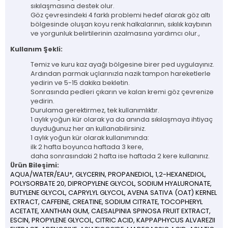
sıkılaşmasına destek olur.
Göz çevresindeki 4 farklı problemi hedef alarak göz altı
bölgesinde oluşan koyu renk halkalarının, sıkılık kaybının
ve yorgunluk belirtilerinin azalmasına yardımcı olur.,
Kullanım Şekli:
Temiz ve kuru kaz ayağı bölgesine birer ped uygulayınız.
Ardından parmak uçlarınızla nazik tampon hareketlerle
yedirin ve 5-15 dakika bekletin.
Sonrasında pedleri çıkarın ve kalan kremi göz çevrenize
yedirin.
Durulama gerektirmez, tek kullanımlıktır.
1 aylık yoğun kür olarak ya da anında sıkılaşmaya ihtiyaç
duyduğunuz her an kullanabilirsiniz.
1 aylık yoğun kür olarak kullanımında:
ilk 2 hafta boyunca haftada 3 kere,
daha sonrasındaki 2 hafta ise haftada 2 kere kullanınız.
Ürün Bileşimi:
AQUA/WATER/EAU*, GLYCERIN, PROPANEDIOL, 1,2-HEXANEDIOL,
POLYSORBATE 20, DIPROPYLENE GLYCOL, SODIUM HYALURONATE,
BUTYLENE GLYCOL, CAPRYLYL GLYCOL, AVENA SATIVA (OAT) KERNEL
EXTRACT, CAFFEINE, CREATINE, SODIUM CITRATE, TOCOPHERYL
ACETATE, XANTHAN GUM, CAESALPINIA SPINOSA FRUIT EXTRACT,
ESCIN, PROPYLENE GLYCOL, CITRIC ACID, KAPPAPHYCUS ALVAREZII