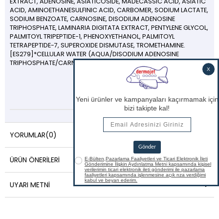
EXTRACT, ADENOSINE, ASIATICOSIDE, MADECASSIC ACID, ASIATIC
ACID, AMINOETHANESULFINIC ACID, CARBOMER, SODIUM LACTATE,
SODIUM BENZOATE, CARNOSINE, DISODIUM ADENOSINE
TRIPHOSPHATE, LAMINARIA DIGITATA EXTRACT, PENTYLENE GLYCOL,
PALMITOYL TRIPEPTIDE-1, PHENOXYETHANOL, PALMITOYL
TETRAPEPTIDE-7, SUPEROXIDE DISMUTASE, TROMETHAMINE.
[ES279]*CELLULAR WATER (AQUA/DISODIUM ADENOSINE
TRIPHOSPHATE/CARNOSINE/MINERAL SALTS)
YORUMLAR
(0)
ÜRÜN ÖNERILERI
UYARI METNI