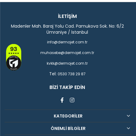
İLETİŞİM
Madenler Mah. Baraj Yolu Cad. Pamukova Sok. No: 6/2
Ümraniye / İstanbul
info@dermojet.com.tr
muhasebe@dermojet.com.tr
kvkk@dermojet.com.tr
Tel:
0530 738 29 87
BIZI TAKIP EDIN
KATEGORİLER
ÖNEMLİ BİLGİLER