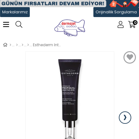
Markalarımız
Orijinallik Sorgulama
0
Esthederm Intensive Propolis+ SalicylicAcid ConcentrateSerum 30ml
›