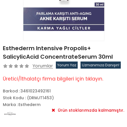
Esthederm Intensive Propolis+
SalicylicAcid ConcentrateSerum 30ml
Yorumlar
Yorum Yaz
Uzmanımıza Danışın!
Üretici/İthalatçı firma bilgileri için tıklayın.
Barkod
:
3461023492161
Stok Kodu
(DRMJT1453)
Marka
:
Esthederm
Ürün stoklarımızda kalmamıştır.