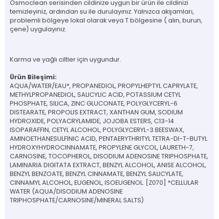
Osmoclean serisinden cildinize uygun bir ürün ile cildinizi
temizleyiniz, ardından su ile durulayınız. Yalnızca akşamları,
problemli bölgeye lokal olarak veya T bölgesine ( alın, burun,
çene) uygulayınız.
Karma ve yağlı ciltler için uygundur.
Ürün Bileşimi:
AQUA/WATER/EAU*, PROPANEDIOL, PROPYLHEPTYL CAPRYLATE,
METHYLPROPANEDIOL, SALICYLIC ACID, POTASSIUM CETYL
PHOSPHATE, SILICA, ZINC GLUCONATE, POLYGLYCERYL-6
DISTEARATE, PROPOLIS EXTRACT, XANTHAN GUM, SODIUM
HYDROXIDE, POLYACRYLAMIDE, JOJOBA ESTERS, C13-14
ISOPARAFFIN, CETYL ALCOHOL, POLYGLYCERYL-3 BEESWAX,
AMINOETHANESULFINIC ACID, PENTAERYTHRITYL TETRA-DI-T-BUTYL
HYDROXYHYDROCINNAMATE, PROPYLENE GLYCOL, LAURETH-7,
CARNOSINE, TOCOPHEROL, DISODIUM ADENOSINE TRIPHOSPHATE,
LAMINARIA DIGITATA EXTRACT, BENZYL ALCOHOL, ANISE ALCOHOL,
BENZYL BENZOATE, BENZYL CINNAMATE, BENZYL SALICYLATE,
CINNAMYL ALCOHOL, EUGENOL, ISOEUGENOL. [Z070] *CELLULAR
WATER (AQUA/DISODIUM ADENOSINE
TRIPHOSPHATE/CARNOSINE/MINERAL SALTS)