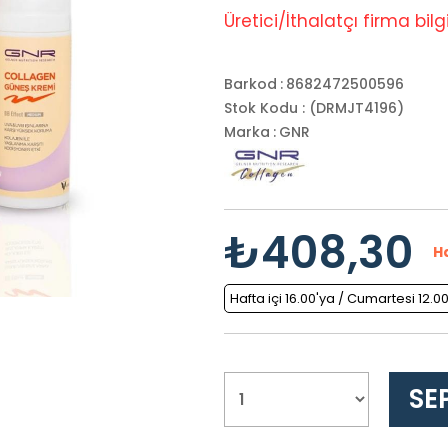
Üretici/İthalatçı firma bilgil
Barkod
:
8682472500596
Stok Kodu
(DRMJT4196)
Marka
:
GNR
₺408,30
H
Hafta içi 16.00'ya / Cumartesi 12.0