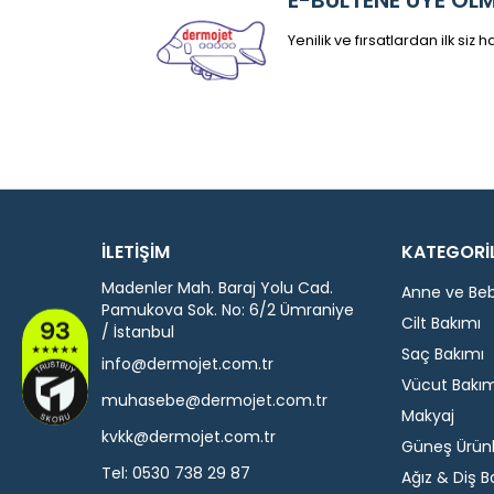
Yenilik ve fırsatlardan ilk siz
İLETİŞİM
KATEGORİ
Madenler Mah. Baraj Yolu Cad.
Anne ve Be
Pamukova Sok. No: 6/2 Ümraniye
Cilt Bakımı
/ İstanbul
Saç Bakımı
info@dermojet.com.tr
Vücut Bakım
muhasebe@dermojet.com.tr
Makyaj
kvkk@dermojet.com.tr
Güneş Ürünl
Tel:
0530 738 29 87
Ağız & Diş B