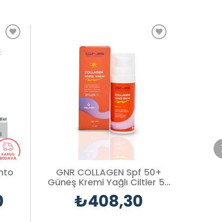
Into
GNR COLLAGEN Spf 50+
GNR
Güneş Kremi Yağlı Ciltler 50
Güneş 
ml
0
₺408,30