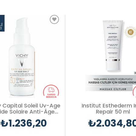
y Capital Soleil Uv-Age
Institut Esthederm 
uide Solaire Anti-Âge
Repair 50 ml
Teinté Sfp50+
₺1.236,20
₺2.034,8