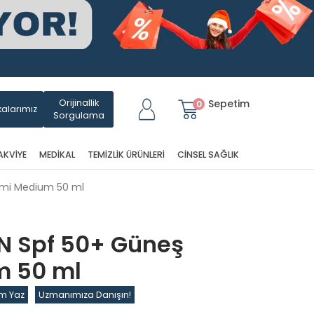
Orijinallik
Sepetim
0
alarımız
Sorgulama
AKVIYE
MEDIKAL
TEMIZLIK ÜRÜNLERI
CINSEL SAĞLIK
emi Medium 50 ml
N Spf 50+ Güneş
m 50 ml
m Yaz
Uzmanımıza Danışın!