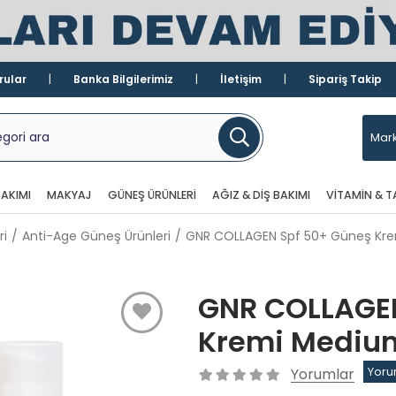
rular
Banka Bilgilerimiz
İletişim
Sipariş Takip
Mark
AKIMI
MAKYAJ
GÜNEŞ ÜRÜNLERI
AĞIZ & DIŞ BAKIMI
VITAMIN & T
ri
Anti-Age Güneş Ürünleri
GNR COLLAGEN Spf 50+ Güneş Kr
GNR COLLAGE
Kremi Mediu
Yorumlar
Yoru