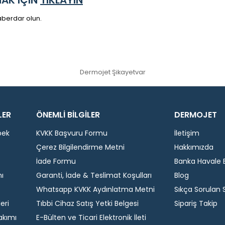
 haberdar olun.
Dermojet Şikayetvar
LER
ÖNEMLİ BİLGİLER
DERMOJET
bek
KVKK Başvuru Formu
İletişim
Çerez Bilgilendirme Metni
Hakkımızda
İade Formu
Banka Havale Bi
ı
Garanti, İade & Teslimat Koşulları
Blog
Whatsapp KVKK Aydınlatma Metni
Sıkça Sorulan 
eri
Tıbbi Cihaz Satış Yetki Belgesi
Sipariş Takip
akımı
E-Bülten ve Ticari Elektronik İleti