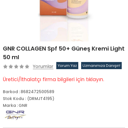
GNR COLLAGEN Spf 50+ Güneş Kremi Light
50 ml
Yorumlar
Yorum Yaz
Uzmanımıza Danışın!
Üretici/İthalatçı firma bilgileri için tıklayın.
Barkod
:
8682472500589
Stok Kodu
(DRMJT4195)
Marka
:
GNR