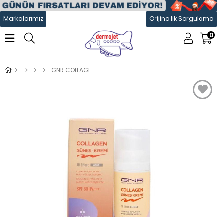
Markalarımız
Orijinallik Sorgulama
0
GNR COLLAGEN Spf 50+ Güneş Kremi Light 50 ml