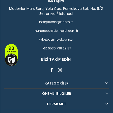
İLETİŞİM
Madenler Mah. Baraj Yolu Cad. Pamukova Sok. No: 6/2
Ümraniye / İstanbul
info@dermojet.com.tr
muhasebe@dermojet.com.tr
kvkk@dermojet.com.tr
Tel:
0530 738 29 87
BIZI TAKIP EDIN
KATEGORİLER
ÖNEMLİ BİLGİLER
DERMOJET