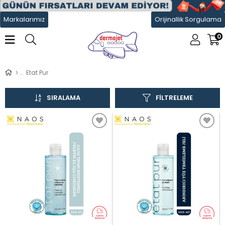
Markalarımız
Orijinallik Sorgulama
0
Etat Pur
SIRALAMA
FILTRELEME