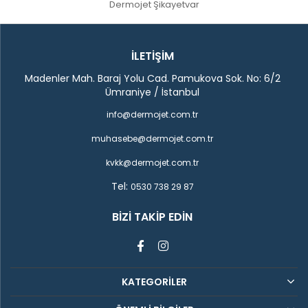
Dermojet Şikayetvar
İLETİŞİM
Madenler Mah. Baraj Yolu Cad. Pamukova Sok. No: 6/2
Ümraniye / İstanbul
info@dermojet.com.tr
muhasebe@dermojet.com.tr
kvkk@dermojet.com.tr
Tel:
0530 738 29 87
BIZI TAKIP EDIN
KATEGORİLER