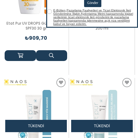
Etat Pur UV DROPS Güneş Kremi
Etat Pur Cleansing Milk Gentle Ph
SPF30 30 gr
200 ml
₺909,70
TÜKENDI
TÜKENDI