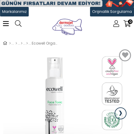
Markalarımız
Orijinallik Sorgulama
0
Ecowell Organik Yüz Temizleme Toniği 200 ml
›