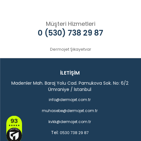
Müşteri Hizmetleri
0 (530) 738 29 87
Dermojet Şikayetvar
İLETİŞİM
Madenler Mah. Baraj Yolu Cad. Pamukova Sok. No: 6/2
Ümraniye / İstanbul
info@dermojet.com.tr
muhasebe@dermojet.com.tr
kvkk@dermojet.com.tr
Tel:
0530 738 29 87