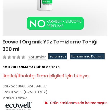
Ecowell Organik Yüz Temizleme Toniği
200 ml
Yorumlar
Yorum Yaz
Uzmanımıza Danışın!
SON KULLANMA TARİHİ: 01.08.2026
Üretici/İthalatçı firma bilgileri için tıklayın.
Barkod
:
8680624094887
Stok Kodu
(DRMJT3702)
Marka
:
Ecowell
Ürün stoklarımızda kalmamıştır.