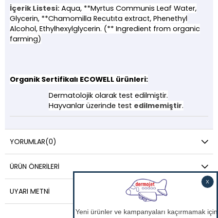
İçerik Listesi:
Aqua, **Myrtus Communis Leaf Water,
Glycerin, **Chamomilla Recutıta extract, Phenethyl
Alcohol, Ethylhexylglycerin. (** Ingredient from organic
farming)
Organik Sertifikalı ECOWELL ürünleri:
Dermatolojik olarak test edilmiştir.
Hayvanlar üzerinde test
edilmemiştir
.
YORUMLAR
(0)
ÜRÜN ÖNERILERI
UYARI METNI