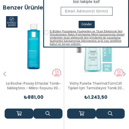
Benzer Ürünler
La Roche-Posay Effaclar Tonik-
Vichy Purete ThermalTümCilt
Sıkılaştırıcı - Mikro-Soyucu 200
Tipleri İçin Temizleyici Tonik 200
ml
ml
₺881,00
₺1.243,50