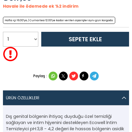
Havale ile ödemede ek %2 indirim
Hafta içi 16.00'ya / Cumartesi 12.00'ye kadar verilen siparişler aynı gün kargoda.
Paylaş :
ÜRÜN ÖZELLIKLERI
Dış genital bölgenin ihtiyaç duyduğu özel temizliği
sağlayan ve intim hijyenini destekleyen Ecowell İntim
Temizleyici pH:3,8 - 4,2 değeri ile hassas bölgenin asidik