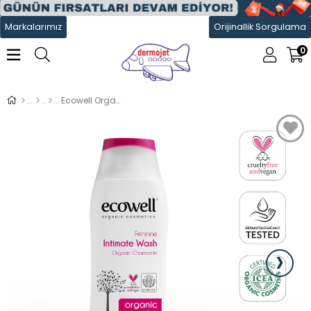
Markalarımız
Orijinallik Sorgulama
0
Ecowell Organik İntim Temizleyici 200 ml
›