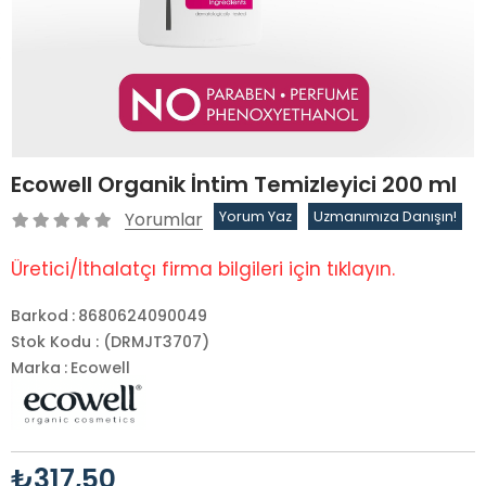
Ecowell Organik İntim Temizleyici 200 ml
Yorumlar
Yorum Yaz
Uzmanımıza Danışın!
Üretici/İthalatçı firma bilgileri için tıklayın.
Barkod
:
8680624090049
Stok Kodu
(DRMJT3707)
Marka
:
Ecowell
₺317,50