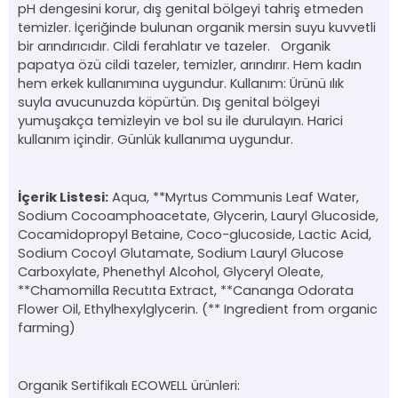
pH dengesini korur, dış genital bölgeyi tahriş etmeden
temizler. İçeriğinde bulunan organik mersin suyu kuvvetli
bir arındırıcıdır. Cildi ferahlatır ve tazeler. Organik
papatya özü cildi tazeler, temizler, arındırır. Hem kadın
hem erkek kullanımına uygundur. Kullanım: Ürünü ılık
suyla avucunuzda köpürtün. Dış genital bölgeyi
yumuşakça temizleyin ve bol su ile durulayın. Harici
kullanım içindir. Günlük kullanıma uygundur.
İçerik Listesi:
Aqua, **Myrtus Communis Leaf Water,
Sodium Cocoamphoacetate, Glycerin, Lauryl Glucoside,
Cocamidopropyl Betaine, Coco-glucoside, Lactic Acid,
Sodium Cocoyl Glutamate, Sodium Lauryl Glucose
Carboxylate, Phenethyl Alcohol, Glyceryl Oleate,
**Chamomilla Recutıta Extract, **Cananga Odorata
Flower Oil, Ethylhexylglycerin. (** Ingredient from organic
farming)
Organik Sertifikalı ECOWELL ürünleri: