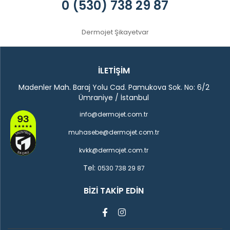
0 (530) 738 29 87
Dermojet Şikayetvar
İLETİŞİM
Madenler Mah. Baraj Yolu Cad. Pamukova Sok. No: 6/2
Ümraniye / İstanbul
info@dermojet.com.tr
muhasebe@dermojet.com.tr
kvkk@dermojet.com.tr
Tel:
0530 738 29 87
BIZI TAKIP EDIN