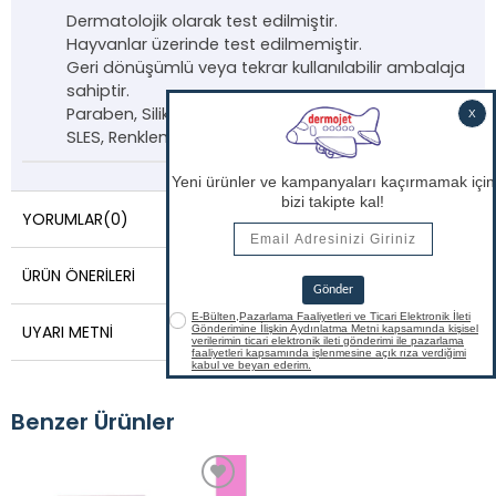
Dermatolojik olarak test edilmiştir.
Hayvanlar üzerinde test edilmemiştir.
Geri dönüşümlü veya tekrar kullanılabilir ambalaja
sahiptir.
Paraben, Silikon, Zararlı Sentetik Kimyasallar, SLS ve
SLES, Renklendirici, Likit Parafin
İÇERMEZ
.
YORUMLAR
(0)
ÜRÜN ÖNERILERI
UYARI METNI
Benzer Ürünler