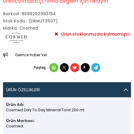
Üretici/İthalatçı firma bilgileri için tıklayın.
Barkod
:
8699292993194
Stok Kodu
(DRMJT3507)
Marka
:
Cosmed
Ürün stoklarımızda kalmamıştır.
Gelince Haber Ver
Paylaş :
ÜRÜN ÖZELLIKLERI
Ürün Adı:
Cosmed Day To Day Mineral Tonil 200 ml
Ürün Markası:
Cosmed