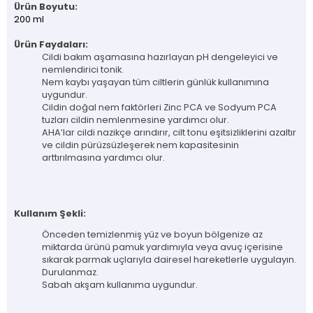
Ürün Boyutu:
200 ml
Ürün Faydaları:
Cildi bakım aşamasına hazırlayan pH dengeleyici ve
nemlendirici tonik.
Nem kaybı yaşayan tüm ciltlerin günlük kullanımına
uygundur.
Cildin doğal nem faktörleri Zinc PCA ve Sodyum PCA
tuzları cildin nemlenmesine yardımcı olur.
AHA’lar cildi nazikçe arındırır, cilt tonu eşitsizliklerini azaltır
ve cildin pürüzsüzleşerek nem kapasitesinin
arttırılmasına yardımcı olur.
Kullanım Şekli:
Önceden temizlenmiş yüz ve boyun bölgenize az
miktarda ürünü pamuk yardımıyla veya avuç içerisine
sıkarak parmak uçlarıyla dairesel hareketlerle uygulayın.
Durulanmaz.
Sabah akşam kullanıma uygundur.