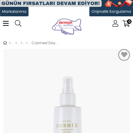
Markalarımız
Orijinallik Sorgulama
0
Cosmed Day To Day Mineral Boosting Toner 200 ml