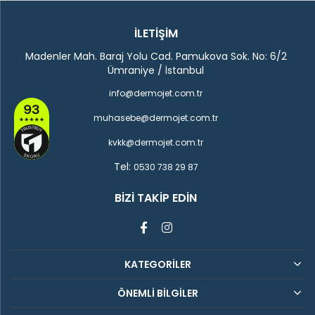
İLETİŞİM
Madenler Mah. Baraj Yolu Cad. Pamukova Sok. No: 6/2
Ümraniye / İstanbul
info@dermojet.com.tr
muhasebe@dermojet.com.tr
kvkk@dermojet.com.tr
Tel:
0530 738 29 87
BIZI TAKIP EDIN
KATEGORİLER
ÖNEMLİ BİLGİLER