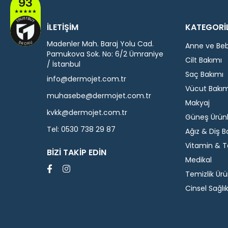
İLETİŞİM
KATEGORİ
Madenler Mah. Baraj Yolu Cad.
Anne ve Be
Pamukova Sok. No: 6/2 Ümraniye
Cilt Bakımı
/ İstanbul
Saç Bakımı
info@dermojet.com.tr
Vücut Bakım
muhasebe@dermojet.com.tr
Makyaj
kvkk@dermojet.com.tr
Güneş Ürünl
Tel:
0530 738 29 87
Ağız & Diş B
Vitamin & T
BIZI TAKIP EDIN
Medikal
Temizlik Ürü
Cinsel Sağlı