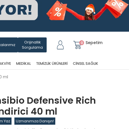
Orijinallik
Sepetim
0
alarımız
Sorgulama
AKVIYE
MEDIKAL
TEMIZLIK ÜRÜNLERI
CINSEL SAĞLIK
0 ml
sibio Defensive Rich
dirici 40 ml
m Yaz
Uzmanımıza Danışın!