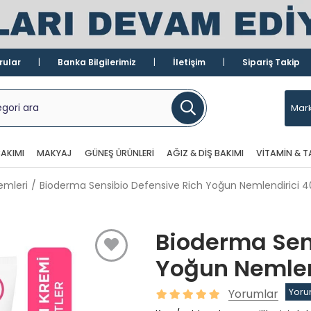
rular
Banka Bilgilerimiz
İletişim
Sipariş Takip
Mark
AKIMI
MAKYAJ
GÜNEŞ ÜRÜNLERI
AĞIZ & DIŞ BAKIMI
VITAMIN & T
emleri
Bioderma Sensibio Defensive Rich Yoğun Nemlendirici 4
Bioderma Sen
Yoğun Nemlen
Yorumlar
Yoru