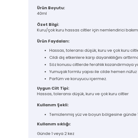
Ürün Boyutu:
40ml
Özet Bilgi:
Kuru/çok kuru hassas ciltler için nemlendirici bakım
Ürün Faydaları:
Hassas, toleransı düşük, kuru ve çok kuru ciltl
Cildi dış etkenlere karşı dayanıklılığını arttır
Söz konusu ciltlerde ferahlık kazandırmaya y
Yumuşak formlu yapısı ile cilde hemen nüfuz e
Parfüm ve koruyucu içermez.
Uygun Cilt Tipi:
Hassas, toleransı düşük, kuru ve çok kuru ciltler
Kullanım Şekli:
Temizlenmiş yüz ve boyun bölgesine günde 1 
Kullanım sıklığı:
Günde 1 veya 2 kez