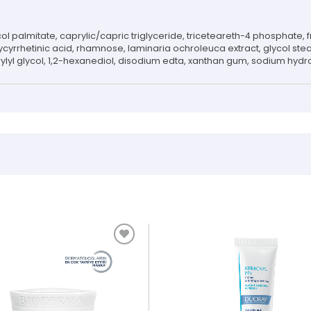
 glycol palmitate, caprylic/capric triglyceride, triceteareth-4 phosphat
ycyrrhetinic acid, rhamnose, laminaria ochroleuca extract, glycol ste
ylyl glycol, 1,2-hexanediol, disodium edta, xanthan gum, sodium hydr