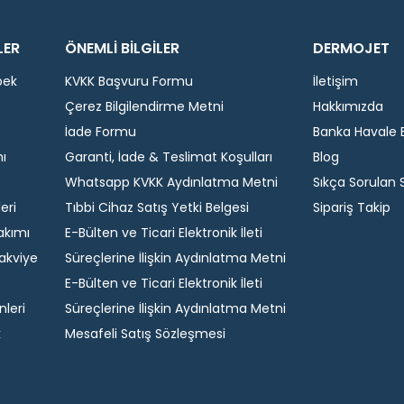
LER
ÖNEMLİ BİLGİLER
DERMOJET
bek
KVKK Başvuru Formu
İletişim
Çerez Bilgilendirme Metni
Hakkımızda
İade Formu
Banka Havale Bi
ı
Garanti, İade & Teslimat Koşulları
Blog
Whatsapp KVKK Aydınlatma Metni
Sıkça Sorulan 
eri
Tıbbi Cihaz Satış Yetki Belgesi
Sipariş Takip
akımı
E-Bülten ve Ticari Elektronik İleti
akviye
Süreçlerine İlişkin Aydınlatma Metni
E-Bülten ve Ticari Elektronik İleti
nleri
Süreçlerine İlişkin Aydınlatma Metni
k
Mesafeli Satış Sözleşmesi