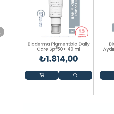
Bioderma Pigmentbio Daily
B
Care Spf50+ 40 ml
Aydı
₺1.814,00