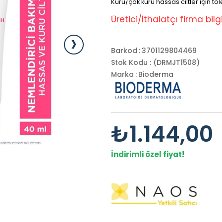
Kuru/çok kuru hassas ciltler için t
Üretici/İthalatçı firma bilgil
›
Barkod
:
3701129804469
Stok Kodu
(DRMJT1508)
Marka
:
Bioderma
₺1.144,00
İndirimli özel fiyat!