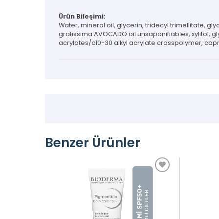
Ürün Bileşimi:
Water, mineral oil, glycerin, tridecyl trimellitate,
gratissima AVOCADO oil unsaponifiables, xylitol, gl
acrylates/c10-30 alkyl acrylate crosspolymer, capr
Benzer Ürünler