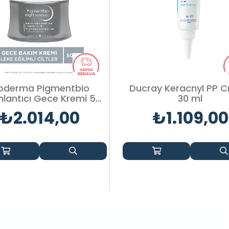
ioderma Pigmentbio
Ducray Keracnyl PP 
nlantıcı Gece Kremi 50
30 ml
ml
₺2.014,00
₺1.109,00