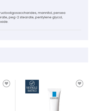
e, fructooligosaccharides, mannitol, persea
arate, peg-2 stearate, pentylene glycol,
oxide.