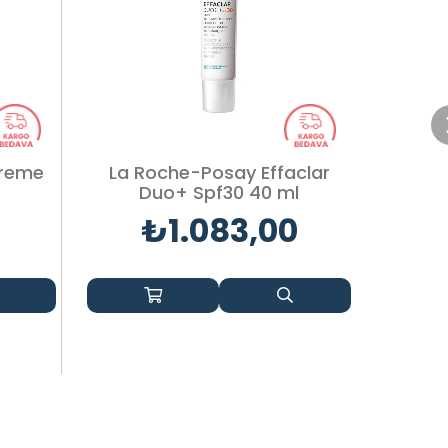
Creme
La Roche-Posay Effaclar
La Ro
Duo+ Spf30 40 ml
₺1.083,00