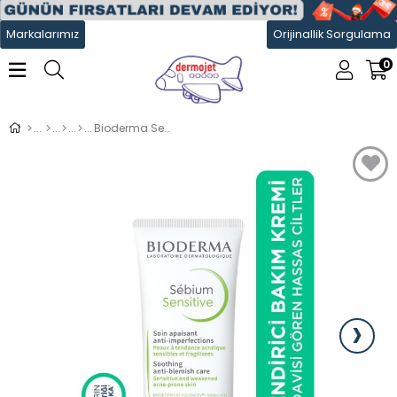
Markalarımız
Orijinallik Sorgulama
0
Bioderma Sebium Sensitive Bakım Kremi 30 ml
›