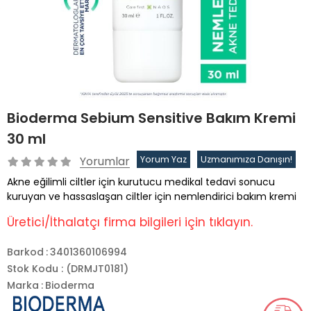
Bioderma Sebium Sensitive Bakım Kremi
30 ml
Yorumlar
Yorum Yaz
Uzmanımıza Danışın!
Akne eğilimli ciltler için kurutucu medikal tedavi sonucu
kuruyan ve hassaslaşan ciltler için nemlendirici bakım kremi
Üretici/İthalatçı firma bilgileri için tıklayın.
Barkod
:
3401360106994
Stok Kodu
(DRMJT0181)
Marka
:
Bioderma