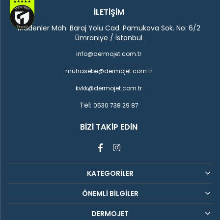
İLETİŞİM
Madenler Mah. Baraj Yolu Cad. Pamukova Sok. No: 6/2
Ümraniye / İstanbul
info@dermojet.com.tr
muhasebe@dermojet.com.tr
kvkk@dermojet.com.tr
Tel:
0530 738 29 87
BIZI TAKIP EDIN
KATEGORİLER
ÖNEMLİ BİLGİLER
DERMOJET