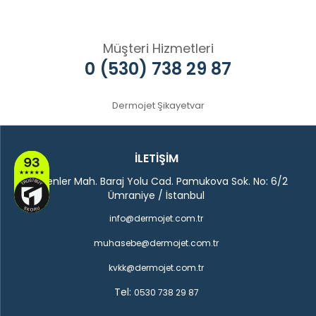
Müşteri Hizmetleri
0 (530) 738 29 87
Dermojet Şikayetvar
İLETİŞİM
Madenler Mah. Baraj Yolu Cad. Pamukova Sok. No: 6/2
Ümraniye / İstanbul
info@dermojet.com.tr
muhasebe@dermojet.com.tr
kvkk@dermojet.com.tr
Tel:
0530 738 29 87