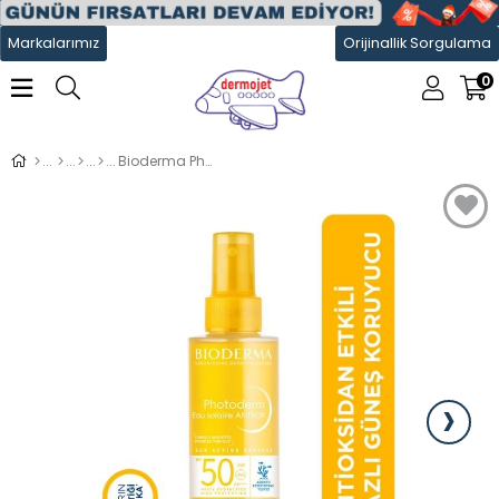
Markalarımız
Orijinallik Sorgulama
0
Bioderma Photoderm Anti-Ox Water Spf50 200 ml
›