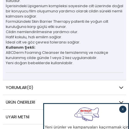
sütüdür.
İçerisindeki Lipigenium kompleksi sayesinde cilt üzerinde doğal
bir koruyucu film oluşumuna yardımcı olarak cildin sürekli nemli
kalmasını sağlar.
Formülündeki Skin Barrier Therrapy patenti ile yoğun cilt
kuruluğuna karşı güçlü etki sunar.
Cildin nemlendirilmesine yardımcı olur.
Hafif kokulu, hızlı emilim sağlar.
İdeal cilt ve göz çevresi toleransı sağlar.
Kullanım Şekli:
ABCDerm Foaming Cleanser ile temizlenmiş ve nazikçe
kurulanmış cilde günde 1 veya 2 kez uygulanabilir.
Yeni doğan bebeklerde kullanılabilir.
YORUMLAR
(0)
ÜRÜN ÖNERILERI
UYARI METNI