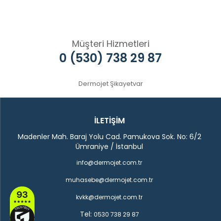
Müşteri Hizmetleri
0 (530) 738 29 87
Dermojet Şikayetvar
İLETİŞİM
Madenler Mah. Baraj Yolu Cad. Pamukova Sok. No: 6/2
Ümraniye / İstanbul
info@dermojet.com.tr
muhasebe@dermojet.com.tr
kvkk@dermojet.com.tr
Tel:
0530 738 29 87