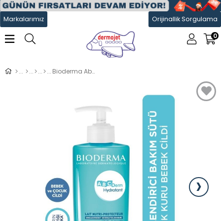
Markalarımız
Orijinallik Sorgulama
0
Bioderma Abcderm Hydratant Bakım Sütü 500 ml
›