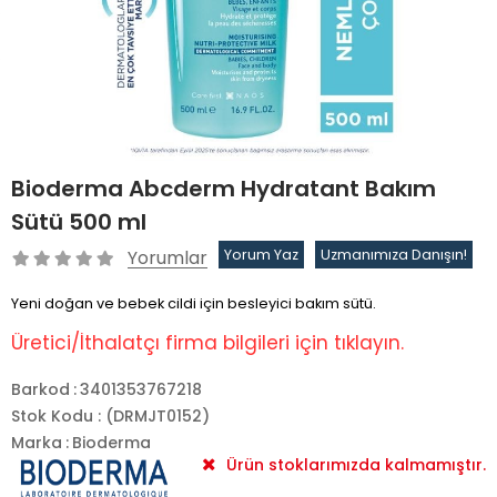
Bioderma Abcderm Hydratant Bakım
Sütü 500 ml
Yorumlar
Yorum Yaz
Uzmanımıza Danışın!
Yeni doğan ve bebek cildi için besleyici bakım sütü.
Üretici/İthalatçı firma bilgileri için tıklayın.
Barkod
:
3401353767218
Stok Kodu
(DRMJT0152)
Marka
:
Bioderma
Ürün stoklarımızda kalmamıştır.